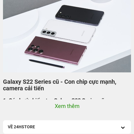
Galaxy S22 Series cũ - Con chip cực mạnh,
camera cải tiến
1. Các bước kiểm tra Galaxy S22 Series cũ
Xem thêm
1.1 Kiểm tra ngoại hình chiếc điện thoại
Xem xét cẩn thận mặt trước và mặt sau của điện thoại để
tìm hiểu về trạng thái tổng thể. Tìm kiếm các vết trầy xước,
VỀ 24HSTORE
vết cắt hoặc vết cháy ngoại hình. Các vết xước nhỏ thường