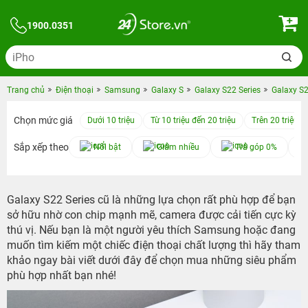
1900.0351
Trang chủ
Điện thoại
Samsung
Galaxy S
Galaxy S22 Series
Galaxy S2
Chọn mức giá
Dưới 10 triệu
Từ 10 triệu đến 20 triệu
Trên 20 triệu
Sắp xếp theo
Nổi bật
Giảm nhiều
Trả góp 0%
Galaxy S22 Series cũ là những lựa chọn rất phù hợp để bạn
sở hữu nhờ con chip mạnh mẽ, camera được cải tiến cực kỳ
thú vị. Nếu bạn là một người yêu thích Samsung hoặc đang
muốn tìm kiếm một chiếc điện thoại chất lượng thì hãy tham
khảo ngay bài viết dưới đây để chọn mua những siêu phẩm
phù hợp nhất bạn nhé!