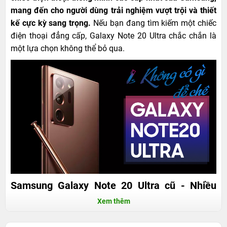
mang đến cho người dùng trải nghiệm vượt trội và thiết
kế cực kỳ sang trọng.
Nếu bạn đang tìm kiếm một chiếc
điện thoại đẳng cấp, Galaxy Note 20 Ultra chắc chắn là
một lựa chọn không thể bỏ qua.
Samsung Galaxy Note 20 Ultra cũ - Nhiều
tính năng hữu ích, giá cực rẻ
Xem thêm
Tại sao nên mua Samsung Galaxy Note 20 Ultra