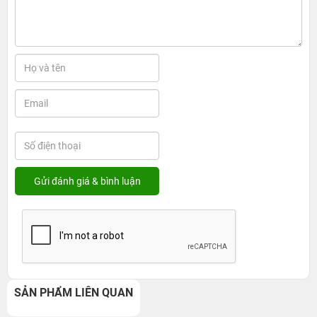
Địa chỉ Fix Face ID iPhone Air chất lượng, uy
tín tại TP.HCM
1. Giá cả và thời gian Fix Face ID iPhone Air tại
24hStore
Tại
24hStore
, dịch vụ Fix Face ID iPhone Air được triển
khai với quy trình sửa chữa chuyên nghiệp, bao gồm việc
kiểm tra tổng thể thiết bị để xác định nguyên nhân gây
lỗi. Trước khi tiến hành sửa chữa, khách hàng sẽ được
báo giá rõ ràng, minh bạch, cam kết không phát sinh chi
phí ngoài dự kiến trong suốt quá trình thực hiện.
Thời gian sửa chữa Face ID iPhone Air tùy thuộc vào
nguyên nhân gây lỗi. Nếu lỗi chỉ liên quan đến phần mềm
hoặc xung đột hệ thống, quá trình sửa chữa sẽ diễn ra
nhanh chóng và chỉ mất từ 30 đến 60 phút. Trong trường
hợp lỗi phần cứng như cảm biến TrueDepth hoặc camera
trước gặp sự cố, thời gian sửa chữa có thể kéo dài hơn và
SẢN PHẨM LIÊN QUAN
cần thay linh kiện.