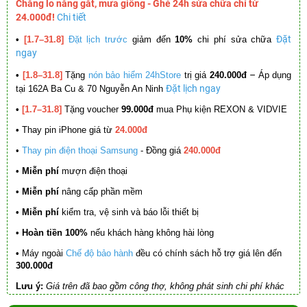
Chẳng lo nắng gắt, mưa giông - Ghé 24h sửa chữa chỉ từ
24.000đ!
Chi tiết
Đặt
•
[1.7–31.8]
Đặt lịch trước
giảm đến
10%
chi phí sửa chữa
ngay
–
•
[1.8–31.8]
Tặng
nón bảo hiểm 24hStore
trị giá
240.000đ
Áp dụng
Đặt lịch ngay
tại 162A Ba Cu & 70 Nguyễn An Ninh
•
[1.7–31.8]
Tặng voucher
99.000đ
mua Phụ kiện REXON & VIDVIE
•
Thay pin iPhone giá từ
24.000đ
•
Thay pin điện thoại Samsung
- Đồng giá
240.000đ
• Miễn phí
mượn điện thoại
• Miễn phí
nâng cấp phần mềm
•
Miễn phí
kiểm tra, vệ sinh và báo lỗi thiết bị
• Hoàn tiền 100%
nếu khách hàng không hài lòng
•
Máy ngoài
Chế độ bảo hành
đều có chính sách hỗ trợ giá lên đến
300.000đ
Lưu ý:
Giá trên đã bao gồm công thợ, không phát sinh chi phí khác