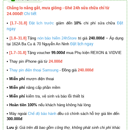
Chẳng lo nắng gắt, mưa giông - Ghé 24h sửa chữa chỉ từ
24.000đ!
Chi tiết
Đặt
•
[1.7–31.8]
Đặt lịch trước
giảm đến
10%
chi phí sửa chữa
ngay
–
•
[1.8–31.8]
Tặng
nón bảo hiểm 24hStore
trị giá
240.000đ
Áp dụng
Đặt lịch ngay
tại 162A Ba Cu & 70 Nguyễn An Ninh
•
[1.7–31.8]
Tặng voucher
99.000đ
mua Phụ kiện REXON & VIDVIE
•
Thay pin iPhone giá từ
24.000đ
•
Thay pin điện thoại Samsung
- Đồng giá
240.000đ
• Miễn phí
mượn điện thoại
• Miễn phí
nâng cấp phần mềm
•
Miễn phí
kiểm tra, vệ sinh và báo lỗi thiết bị
• Hoàn tiền 100%
nếu khách hàng không hài lòng
•
Máy ngoài
Chế độ bảo hành
đều có chính sách hỗ trợ giá lên đến
300.000đ
Lưu ý:
Giá trên đã bao gồm công thợ, không phát sinh chi phí khác