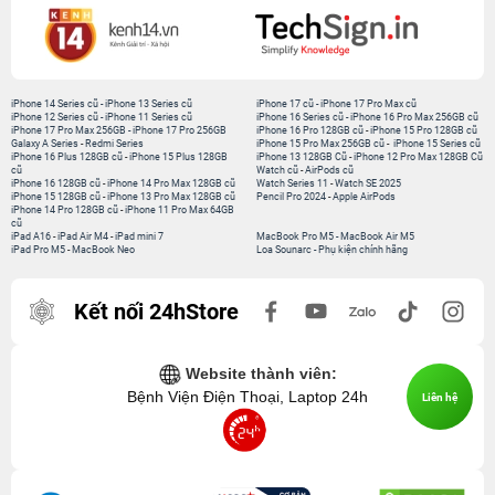
iPhone 14 Series cũ
-
iPhone 13 Series cũ
iPhone 17 cũ
-
iPhone 17 Pro Max cũ
iPhone 12 Series cũ
-
iPhone 11 Series cũ
iPhone 16 Series cũ
-
iPhone 16 Pro Max 256GB cũ
iPhone 17 Pro Max 256GB
-
iPhone 17 Pro 256GB
iPhone 16 Pro 128GB cũ
-
iPhone 15 Pro 128GB cũ
Galaxy A Series
-
Redmi Series
iPhone 15 Pro Max 256GB cũ
-
iPhone 15 Series cũ
iPhone 16 Plus 128GB cũ
-
iPhone 15 Plus 128GB
iPhone 13 128GB Cũ
-
iPhone 12 Pro Max 128GB Cũ
cũ
Watch cũ
-
AirPods cũ
iPhone 16 128GB cũ
-
iPhone 14 Pro Max 128GB cũ
Watch Series 11
-
Watch SE 2025
iPhone 15 128GB cũ
-
iPhone 13 Pro Max 128GB cũ
Pencil Pro 2024
-
Apple AirPods
iPhone 14 Pro 128GB cũ
-
iPhone 11 Pro Max 64GB
cũ
iPad A16
-
iPad Air M4
-
iPad mini 7
MacBook Pro M5
-
MacBook Air M5
iPad Pro M5
-
MacBook Neo
Loa Sounarc
-
Phụ kiện chính hãng
Kết nối 24hStore
Website thành viên:
Bệnh Viện Điện Thoại, Laptop 24h
Liên hệ