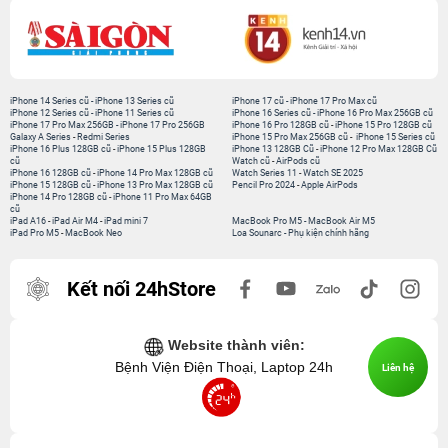
iPhone 14 Series cũ
-
iPhone 13 Series cũ
iPhone 17 cũ
-
iPhone 17 Pro Max cũ
iPhone 12 Series cũ
-
iPhone 11 Series cũ
iPhone 16 Series cũ
-
iPhone 16 Pro Max 256GB cũ
iPhone 17 Pro Max 256GB
-
iPhone 17 Pro 256GB
iPhone 16 Pro 128GB cũ
-
iPhone 15 Pro 128GB cũ
Galaxy A Series
-
Redmi Series
iPhone 15 Pro Max 256GB cũ
-
iPhone 15 Series cũ
iPhone 16 Plus 128GB cũ
-
iPhone 15 Plus 128GB
iPhone 13 128GB Cũ
-
iPhone 12 Pro Max 128GB Cũ
cũ
Watch cũ
-
AirPods cũ
iPhone 16 128GB cũ
-
iPhone 14 Pro Max 128GB cũ
Watch Series 11
-
Watch SE 2025
iPhone 15 128GB cũ
-
iPhone 13 Pro Max 128GB cũ
Pencil Pro 2024
-
Apple AirPods
iPhone 14 Pro 128GB cũ
-
iPhone 11 Pro Max 64GB
cũ
iPad A16
-
iPad Air M4
-
iPad mini 7
MacBook Pro M5
-
MacBook Air M5
iPad Pro M5
-
MacBook Neo
Loa Sounarc
-
Phụ kiện chính hãng
Kết nối 24hStore
Website thành viên:
Bệnh Viện Điện Thoại, Laptop 24h
Liên hệ