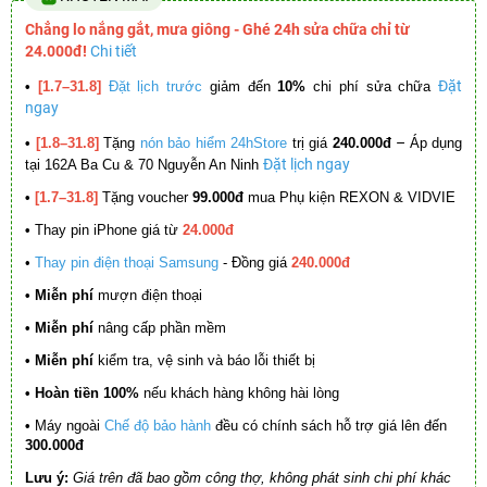
Chẳng lo nắng gắt, mưa giông - Ghé 24h sửa chữa chỉ từ
24.000đ!
Chi tiết
Đặt
•
[1.7–31.8]
Đặt lịch trước
giảm đến
10%
chi phí sửa chữa
ngay
–
•
[1.8–31.8]
Tặng
nón bảo hiểm 24hStore
trị giá
240.000đ
Áp dụng
Đặt lịch ngay
tại 162A Ba Cu & 70 Nguyễn An Ninh
•
[1.7–31.8]
Tặng voucher
99.000đ
mua Phụ kiện REXON & VIDVIE
•
Thay pin iPhone giá từ
24.000đ
•
Thay pin điện thoại Samsung
- Đồng giá
240.000đ
• Miễn phí
mượn điện thoại
• Miễn phí
nâng cấp phần mềm
•
Miễn phí
kiểm tra, vệ sinh và báo lỗi thiết bị
• Hoàn tiền 100%
nếu khách hàng không hài lòng
•
Máy ngoài
Chế độ bảo hành
đều có chính sách hỗ trợ giá lên đến
300.000đ
Lưu ý:
Giá trên đã bao gồm công thợ, không phát sinh chi phí khác