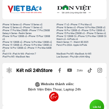
iPhone 14 Series cũ
-
iPhone 13 Series cũ
iPhone 17 cũ
-
iPhone 17 Pro Max cũ
iPhone 12 Series cũ
-
iPhone 11 Series cũ
iPhone 16 Series cũ
-
iPhone 16 Pro Max 256GB cũ
iPhone 17 Pro Max 256GB
-
iPhone 17 Pro 256GB
iPhone 16 Pro 128GB cũ
-
iPhone 15 Pro 128GB cũ
Galaxy A Series
-
Redmi Series
iPhone 15 Pro Max 256GB cũ
-
iPhone 15 Series cũ
iPhone 16 Plus 128GB cũ
-
iPhone 15 Plus 128GB
iPhone 13 128GB Cũ
-
iPhone 12 Pro Max 128GB Cũ
cũ
Watch cũ
-
AirPods cũ
iPhone 16 128GB cũ
-
iPhone 14 Pro Max 128GB cũ
Watch Series 11
-
Watch SE 2025
iPhone 15 128GB cũ
-
iPhone 13 Pro Max 128GB cũ
Pencil Pro 2024
-
Apple AirPods
iPhone 14 Pro 128GB cũ
-
iPhone 11 Pro Max 64GB
cũ
iPad A16
-
iPad Air M4
-
iPad mini 7
MacBook Pro M5
-
MacBook Air M5
iPad Pro M5
-
MacBook Neo
Loa Sounarc
-
Phụ kiện chính hãng
Kết nối 24hStore
Website thành viên:
Bệnh Viện Điện Thoại, Laptop 24h
Liên hệ