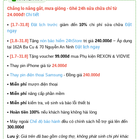
Chẳng lo nắng gắt, mưa giông - Ghé 24h sửa chữa chỉ từ
24.000đ!
Chi tiết
Đặt
•
[1.7–31.8]
Đặt lịch trước
giảm đến
10%
chi phí sửa chữa
ngay
–
•
[1.8–31.8]
Tặng
nón bảo hiểm 24hStore
trị giá
240.000đ
Áp dụng
Đặt lịch ngay
tại 162A Ba Cu & 70 Nguyễn An Ninh
•
[1.7–31.8]
Tặng voucher
99.000đ
mua Phụ kiện REXON & VIDVIE
•
Thay pin iPhone giá từ
24.000đ
•
Thay pin điện thoại Samsung
- Đồng giá
240.000đ
• Miễn phí
mượn điện thoại
• Miễn phí
nâng cấp phần mềm
•
Miễn phí
kiểm tra, vệ sinh và báo lỗi thiết bị
• Hoàn tiền 100%
nếu khách hàng không hài lòng
•
Máy ngoài
Chế độ bảo hành
đều có chính sách hỗ trợ giá lên đến
300.000đ
Lưu ý:
Giá trên đã bao gồm công thợ, không phát sinh chi phí khác