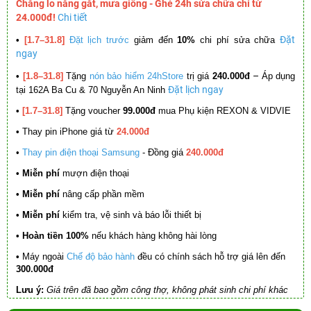
Chẳng lo nắng gắt, mưa giông - Ghé 24h sửa chữa chỉ từ
24.000đ!
Chi tiết
Đặt
•
[1.7–31.8]
Đặt lịch trước
giảm đến
10%
chi phí sửa chữa
ngay
–
•
[1.8–31.8]
Tặng
nón bảo hiểm 24hStore
trị giá
240.000đ
Áp dụng
Đặt lịch ngay
tại 162A Ba Cu & 70 Nguyễn An Ninh
•
[1.7–31.8]
Tặng voucher
99.000đ
mua Phụ kiện REXON & VIDVIE
•
Thay pin iPhone giá từ
24.000đ
•
Thay pin điện thoại Samsung
- Đồng giá
240.000đ
• Miễn phí
mượn điện thoại
• Miễn phí
nâng cấp phần mềm
•
Miễn phí
kiểm tra, vệ sinh và báo lỗi thiết bị
• Hoàn tiền 100%
nếu khách hàng không hài lòng
•
Máy ngoài
Chế độ bảo hành
đều có chính sách hỗ trợ giá lên đến
300.000đ
Lưu ý:
Giá trên đã bao gồm công thợ, không phát sinh chi phí khác