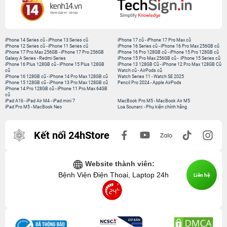
iPhone 14 Series cũ
-
iPhone 13 Series cũ
iPhone 17 cũ
-
iPhone 17 Pro Max cũ
iPhone 12 Series cũ
-
iPhone 11 Series cũ
iPhone 16 Series cũ
-
iPhone 16 Pro Max 256GB cũ
iPhone 17 Pro Max 256GB
-
iPhone 17 Pro 256GB
iPhone 16 Pro 128GB cũ
-
iPhone 15 Pro 128GB cũ
Galaxy A Series
-
Redmi Series
iPhone 15 Pro Max 256GB cũ
-
iPhone 15 Series cũ
iPhone 16 Plus 128GB cũ
-
iPhone 15 Plus 128GB
iPhone 13 128GB Cũ
-
iPhone 12 Pro Max 128GB Cũ
cũ
Watch cũ
-
AirPods cũ
iPhone 16 128GB cũ
-
iPhone 14 Pro Max 128GB cũ
Watch Series 11
-
Watch SE 2025
iPhone 15 128GB cũ
-
iPhone 13 Pro Max 128GB cũ
Pencil Pro 2024
-
Apple AirPods
iPhone 14 Pro 128GB cũ
-
iPhone 11 Pro Max 64GB
cũ
iPad A16
-
iPad Air M4
-
iPad mini 7
MacBook Pro M5
-
MacBook Air M5
iPad Pro M5
-
MacBook Neo
Loa Sounarc
-
Phụ kiện chính hãng
Kết nối 24hStore
Website thành viên:
Bệnh Viện Điện Thoại, Laptop 24h
Liên hệ