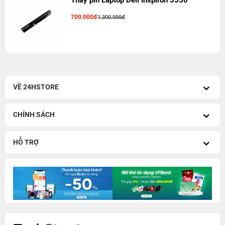
Thay pin Laptop Dell Inspiron 3558
700.000đ
1.300.000đ
VỀ 24HSTORE
CHÍNH SÁCH
HỖ TRỢ