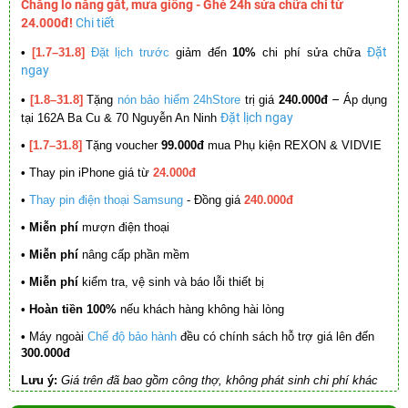
Chẳng lo nắng gắt, mưa giông - Ghé 24h sửa chữa chỉ từ
24.000đ!
Chi tiết
Đặt
•
[1.7–31.8]
Đặt lịch trước
giảm đến
10%
chi phí sửa chữa
ngay
–
•
[1.8–31.8]
Tặng
nón bảo hiểm 24hStore
trị giá
240.000đ
Áp dụng
Đặt lịch ngay
tại 162A Ba Cu & 70 Nguyễn An Ninh
•
[1.7–31.8]
Tặng voucher
99.000đ
mua Phụ kiện REXON & VIDVIE
•
Thay pin iPhone giá từ
24.000đ
•
Thay pin điện thoại Samsung
- Đồng giá
240.000đ
• Miễn phí
mượn điện thoại
• Miễn phí
nâng cấp phần mềm
•
Miễn phí
kiểm tra, vệ sinh và báo lỗi thiết bị
• Hoàn tiền 100%
nếu khách hàng không hài lòng
•
Máy ngoài
Chế độ bảo hành
đều có chính sách hỗ trợ giá lên đến
300.000đ
Lưu ý:
Giá trên đã bao gồm công thợ, không phát sinh chi phí khác