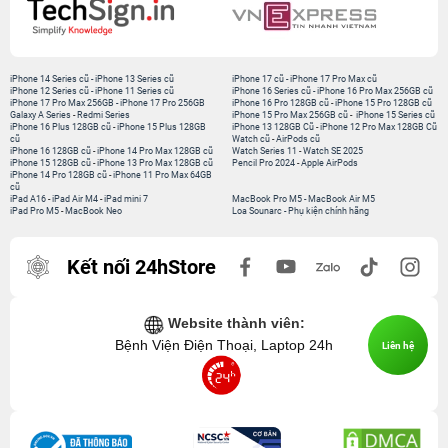
iPhone 14 Series cũ
-
iPhone 13 Series cũ
iPhone 17 cũ
-
iPhone 17 Pro Max cũ
iPhone 12 Series cũ
-
iPhone 11 Series cũ
iPhone 16 Series cũ
-
iPhone 16 Pro Max 256GB cũ
iPhone 17 Pro Max 256GB
-
iPhone 17 Pro 256GB
iPhone 16 Pro 128GB cũ
-
iPhone 15 Pro 128GB cũ
Galaxy A Series
-
Redmi Series
iPhone 15 Pro Max 256GB cũ
-
iPhone 15 Series cũ
iPhone 16 Plus 128GB cũ
-
iPhone 15 Plus 128GB
iPhone 13 128GB Cũ
-
iPhone 12 Pro Max 128GB Cũ
cũ
Watch cũ
-
AirPods cũ
iPhone 16 128GB cũ
-
iPhone 14 Pro Max 128GB cũ
Watch Series 11
-
Watch SE 2025
iPhone 15 128GB cũ
-
iPhone 13 Pro Max 128GB cũ
Pencil Pro 2024
-
Apple AirPods
iPhone 14 Pro 128GB cũ
-
iPhone 11 Pro Max 64GB
cũ
iPad A16
-
iPad Air M4
-
iPad mini 7
MacBook Pro M5
-
MacBook Air M5
iPad Pro M5
-
MacBook Neo
Loa Sounarc
-
Phụ kiện chính hãng
Kết nối 24hStore
Website thành viên:
Bệnh Viện Điện Thoại, Laptop 24h
Liên hệ