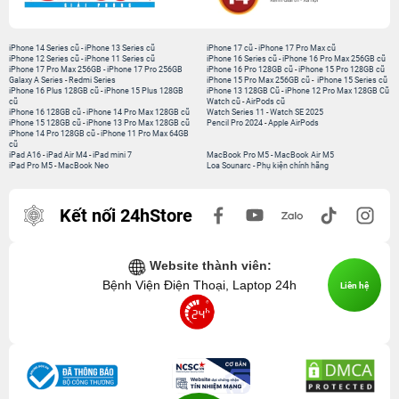
iPhone 14 Series cũ
-
iPhone 13 Series cũ
iPhone 17 cũ
-
iPhone 17 Pro Max cũ
iPhone 12 Series cũ
-
iPhone 11 Series cũ
iPhone 16 Series cũ
-
iPhone 16 Pro Max 256GB cũ
iPhone 17 Pro Max 256GB
-
iPhone 17 Pro 256GB
iPhone 16 Pro 128GB cũ
-
iPhone 15 Pro 128GB cũ
Galaxy A Series
-
Redmi Series
iPhone 15 Pro Max 256GB cũ
-
iPhone 15 Series cũ
iPhone 16 Plus 128GB cũ
-
iPhone 15 Plus 128GB
iPhone 13 128GB Cũ
-
iPhone 12 Pro Max 128GB Cũ
cũ
Watch cũ
-
AirPods cũ
iPhone 16 128GB cũ
-
iPhone 14 Pro Max 128GB cũ
Watch Series 11
-
Watch SE 2025
iPhone 15 128GB cũ
-
iPhone 13 Pro Max 128GB cũ
Pencil Pro 2024
-
Apple AirPods
iPhone 14 Pro 128GB cũ
-
iPhone 11 Pro Max 64GB
cũ
iPad A16
-
iPad Air M4
-
iPad mini 7
MacBook Pro M5
-
MacBook Air M5
iPad Pro M5
-
MacBook Neo
Loa Sounarc
-
Phụ kiện chính hãng
Kết nối 24hStore
Website thành viên:
Bệnh Viện Điện Thoại, Laptop 24h
Liên hệ