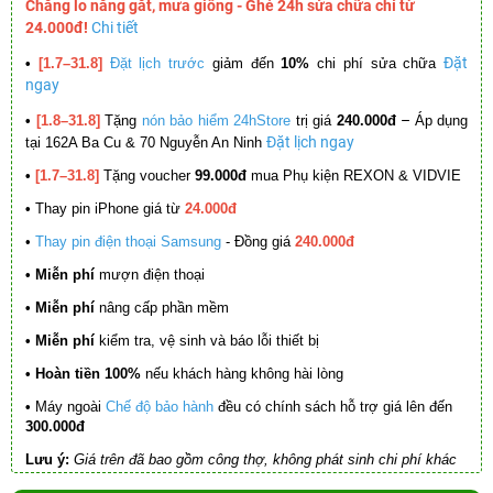
Chẳng lo nắng gắt, mưa giông - Ghé 24h sửa chữa chỉ từ
24.000đ!
Chi tiết
Đặt
•
[1.7–31.8]
Đặt lịch trước
giảm đến
10%
chi phí sửa chữa
ngay
–
•
[1.8–31.8]
Tặng
nón bảo hiểm 24hStore
trị giá
240.000đ
Áp dụng
Đặt lịch ngay
tại 162A Ba Cu & 70 Nguyễn An Ninh
•
[1.7–31.8]
Tặng voucher
99.000đ
mua Phụ kiện REXON & VIDVIE
•
Thay pin iPhone giá từ
24.000đ
•
Thay pin điện thoại Samsung
- Đồng giá
240.000đ
• Miễn phí
mượn điện thoại
• Miễn phí
nâng cấp phần mềm
•
Miễn phí
kiểm tra, vệ sinh và báo lỗi thiết bị
• Hoàn tiền 100%
nếu khách hàng không hài lòng
•
Máy ngoài
Chế độ bảo hành
đều có chính sách hỗ trợ giá lên đến
300.000đ
Lưu ý:
Giá trên đã bao gồm công thợ, không phát sinh chi phí khác