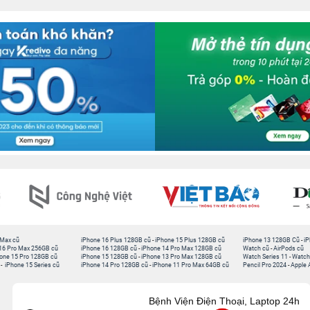
 Max cũ
iPhone 16 Plus 128GB cũ
-
iPhone 15 Plus 128GB cũ
iPhone 13 128GB Cũ
-
iP
16 Pro Max 256GB cũ
iPhone 16 128GB cũ
-
iPhone 14 Pro Max 128GB cũ
Watch cũ
-
AirPods cũ
one 15 Pro 128GB cũ
iPhone 15 128GB cũ
-
iPhone 13 Pro Max 128GB cũ
Watch Series 11
-
Watch
-
iPhone 15 Series cũ
iPhone 14 Pro 128GB cũ
-
iPhone 11 Pro Max 64GB cũ
Pencil Pro 2024
-
Apple 
Bệnh Viện Điện Thoại, Laptop 24h