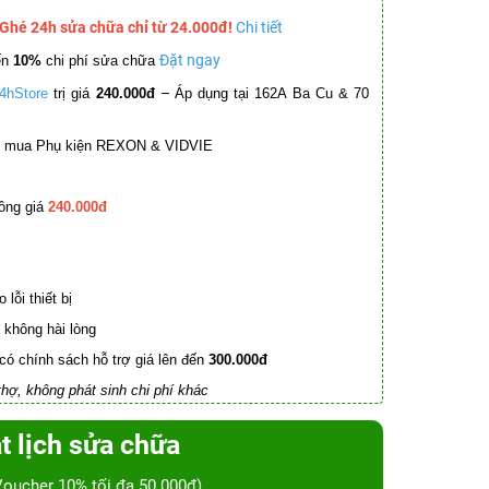
 Ghé 24h sửa chữa chỉ từ 24.000đ!
Chi tiết
Đặt ngay
ến
10%
chi phí sửa chữa
–
4hStore
trị giá
240.000đ
Áp dụng tại 162A Ba Cu & 70
mua Phụ kiện REXON & VIDVIE
ồng giá
240.000đ
lỗi thiết bị
không hài lòng
có chính sách hỗ trợ giá lên đến
300.000đ
hợ, không phát sinh chi phí khác
t lịch sửa chữa
Voucher 10% tối đa 50.000đ)