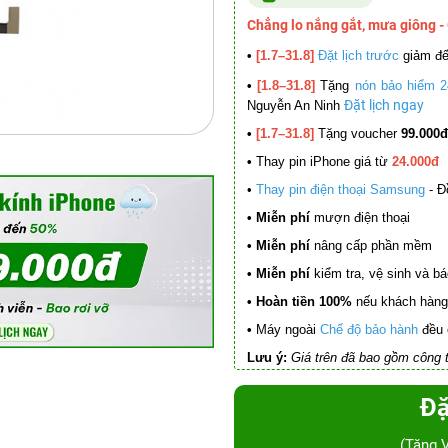
Chẳng lo nắng gắt, mưa giông -
•
[1.7–31.8]
Đặt lịch trước
giảm đ
•
[1.8–31.8]
Tặng
nón bảo hiểm 2
Đặt lịch ngay
Nguyễn An Ninh
•
[1.7–31.8]
Tặng voucher
99.000đ
•
Thay pin iPhone giá từ
24.000đ
•
Thay pin điện thoại Samsung
- Đ
• Miễn phí
mượn điện thoại
• Miễn phí
nâng cấp phần mềm
•
Miễn phí
kiểm tra, vệ sinh và báo 
• Hoàn tiền 100%
nếu khách hàng 
•
Máy ngoài
Chế độ bảo hành
đều 
Lưu ý:
Giá trên đã bao gồm công t
Đặ
(Tặng 