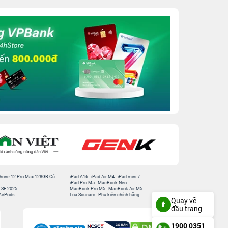
hone 12 Pro Max 128GB Cũ
iPad A16
-
iPad Air M4
-
iPad mini 7
iPad Pro M5
-
MacBook Neo
 SE 2025
MacBook Pro M5
-
MacBook Air M5
AirPods
Loa Sounarc
-
Phụ kiện chính hãng
Quay về
đầu trang
1900 0351