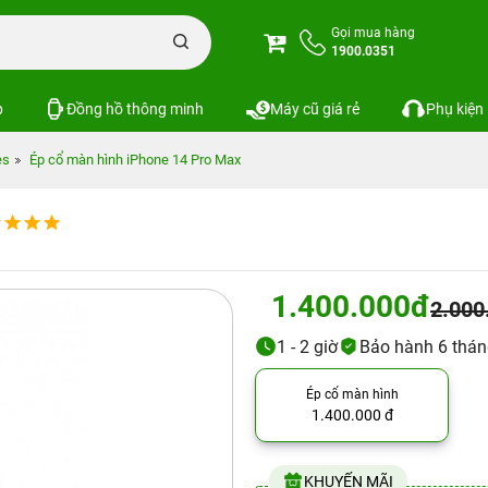
Gọi mua hàng
1900.0351
p
Đồng hồ thông minh
Máy cũ giá rẻ
Phụ kiện
es
Ép cổ màn hình iPhone 14 Pro Max
1.400.000đ
2.000
1 - 2 giờ
Bảo hành 6 thá
Ép cổ màn hình
1.400.000 đ
KHUYẾN MÃI