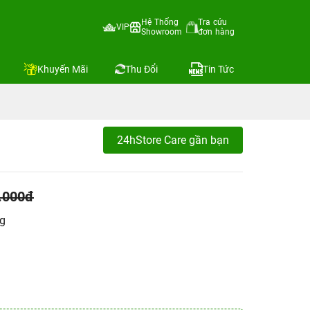
Hệ Thống
Tra cứu
VIP
Showroom
đơn hàng
Khuyến Mãi
Thu Đổi
Tin Tức
24hStore Care gần bạn
.000đ
ng