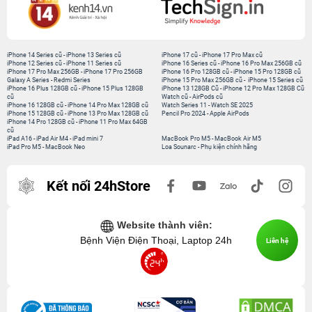
iPhone 14 Series cũ
-
iPhone 13 Series cũ
iPhone 17 cũ
-
iPhone 17 Pro Max cũ
iPhone 12 Series cũ
-
iPhone 11 Series cũ
iPhone 16 Series cũ
-
iPhone 16 Pro Max 256GB cũ
iPhone 17 Pro Max 256GB
-
iPhone 17 Pro 256GB
iPhone 16 Pro 128GB cũ
-
iPhone 15 Pro 128GB cũ
Galaxy A Series
-
Redmi Series
iPhone 15 Pro Max 256GB cũ
-
iPhone 15 Series cũ
iPhone 16 Plus 128GB cũ
-
iPhone 15 Plus 128GB
iPhone 13 128GB Cũ
-
iPhone 12 Pro Max 128GB Cũ
cũ
Watch cũ
-
AirPods cũ
iPhone 16 128GB cũ
-
iPhone 14 Pro Max 128GB cũ
Watch Series 11
-
Watch SE 2025
iPhone 15 128GB cũ
-
iPhone 13 Pro Max 128GB cũ
Pencil Pro 2024
-
Apple AirPods
iPhone 14 Pro 128GB cũ
-
iPhone 11 Pro Max 64GB
cũ
iPad A16
-
iPad Air M4
-
iPad mini 7
MacBook Pro M5
-
MacBook Air M5
iPad Pro M5
-
MacBook Neo
Loa Sounarc
-
Phụ kiện chính hãng
Kết nối 24hStore
Website thành viên:
Bệnh Viện Điện Thoại, Laptop 24h
Liên hệ