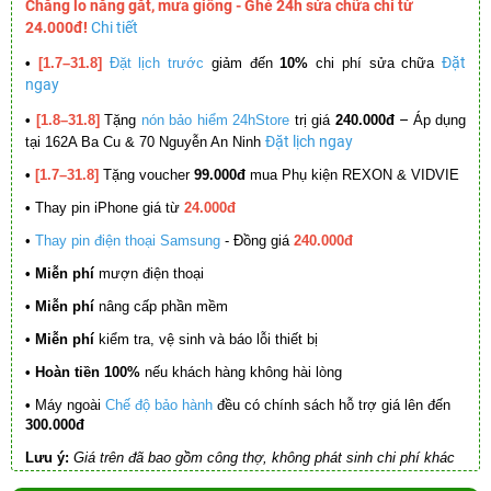
Chẳng lo nắng gắt, mưa giông - Ghé 24h sửa chữa chỉ từ
24.000đ!
Chi tiết
Đặt
•
[1.7–31.8]
Đặt lịch trước
giảm đến
10%
chi phí sửa chữa
ngay
–
•
[1.8–31.8]
Tặng
nón bảo hiểm 24hStore
trị giá
240.000đ
Áp dụng
Đặt lịch ngay
tại 162A Ba Cu & 70 Nguyễn An Ninh
•
[1.7–31.8]
Tặng voucher
99.000đ
mua Phụ kiện REXON & VIDVIE
•
Thay pin iPhone giá từ
24.000đ
•
Thay pin điện thoại Samsung
- Đồng giá
240.000đ
• Miễn phí
mượn điện thoại
• Miễn phí
nâng cấp phần mềm
•
Miễn phí
kiểm tra, vệ sinh và báo lỗi thiết bị
• Hoàn tiền 100%
nếu khách hàng không hài lòng
•
Máy ngoài
Chế độ bảo hành
đều có chính sách hỗ trợ giá lên đến
300.000đ
Lưu ý:
Giá trên đã bao gồm công thợ, không phát sinh chi phí khác