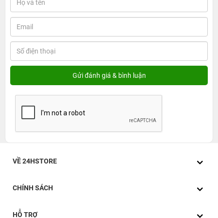
cải tiến đơn giản cùng với khung hợp kim nhôm cao cấp
Aluminum hoàn chỉnh nhằm tạo ra một diện mạo hoàn
toàn mới, trẻ trung. Màn hình bảo vệ mặt đồng hồ bằng
Sapphire cùng với khả năng kháng nước tốt hơn đến 1.6
lần so với phiên bản trước. Điều đặc biệt là Galaxy
Watch 5 chỉ có trọng lượng khoảng 28.7g khiến bạn sẽ
có cảm giác thoải mái khi đeo. Bên cạnh đó, Galaxy
Watch 5 LTE 40mm còn có khả năng chống bụi, trầy khi
có va chạm. Những cải tiến về mặt thiết kế trong lần này
khá ít nhưng Samsung Galaxy Watch 5 đã gia tăng độ
bền bỉ và chắc chắn hơn so với các thế hệ cũ.
VỀ 24HSTORE
CHÍNH SÁCH
HỖ TRỢ