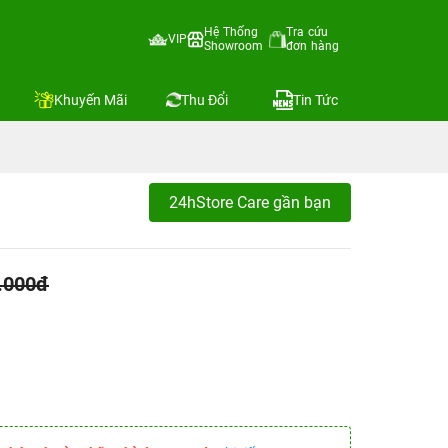
Hệ Thống
Tra cứu
VIP
Showroom
đơn hàng
Khuyến Mãi
Thu Đổi
Tin Tức
24hStore Care gần bạn
.000đ