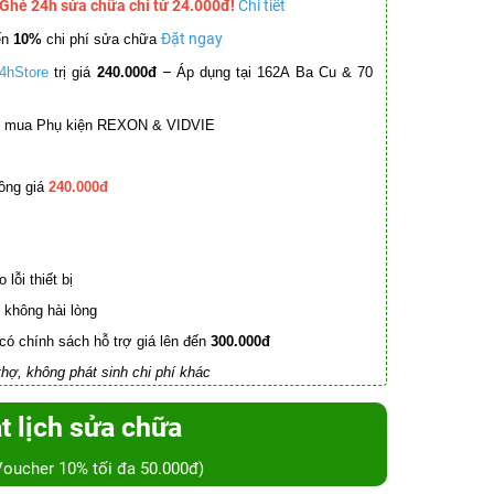
 Ghé 24h sửa chữa chỉ từ 24.000đ!
Chi tiết
Đặt ngay
ến
10%
chi phí sửa chữa
–
4hStore
trị giá
240.000đ
Áp dụng tại 162A Ba Cu & 70
mua Phụ kiện REXON & VIDVIE
ồng giá
240.000đ
lỗi thiết bị
không hài lòng
có chính sách hỗ trợ giá lên đến
300.000đ
hợ, không phát sinh chi phí khác
t lịch sửa chữa
Voucher 10% tối đa 50.000đ)