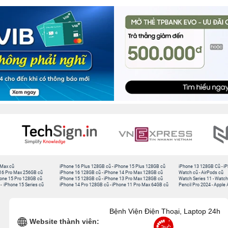
 Max cũ
iPhone 16 Plus 128GB cũ
-
iPhone 15 Plus 128GB cũ
iPhone 13 128GB Cũ
-
iP
16 Pro Max 256GB cũ
iPhone 16 128GB cũ
-
iPhone 14 Pro Max 128GB cũ
Watch cũ
-
AirPods cũ
one 15 Pro 128GB cũ
iPhone 15 128GB cũ
-
iPhone 13 Pro Max 128GB cũ
Watch Series 11
-
Watch
-
iPhone 15 Series cũ
iPhone 14 Pro 128GB cũ
-
iPhone 11 Pro Max 64GB cũ
Pencil Pro 2024
-
Apple 
Bệnh Viện Điện Thoại, Laptop 24h
Website thành viên: