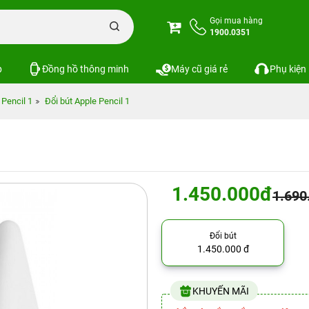
Gọi mua hàng
1900.0351
p
Đồng hồ thông minh
Máy cũ giá rẻ
Phụ kiện
 Pencil 1
Đổi bút Apple Pencil 1
1.450.000đ
1.690
Đổi bút
1.450.000 đ
KHUYẾN MÃI