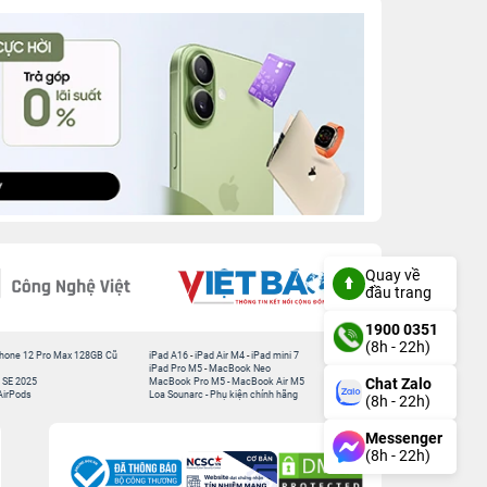
Quay về
đầu trang
1900 0351
(8h - 22h)
hone 12 Pro Max 128GB Cũ
iPad A16
-
iPad Air M4
-
iPad mini 7
iPad Pro M5
-
MacBook Neo
Chat Zalo
 SE 2025
MacBook Pro M5
-
MacBook Air M5
AirPods
Loa Sounarc
-
Phụ kiện chính hãng
(8h - 22h)
Messenger
(8h - 22h)