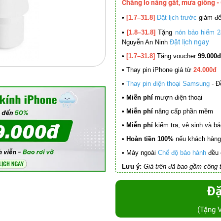
Chẳng lo nắng gắt, mưa giông -
•
[1.7–31.8]
Đặt lịch trước
giảm đ
•
[1.8–31.8]
Tặng
nón bảo hiểm 2
Đặt lịch ngay
Nguyễn An Ninh
•
[1.7–31.8]
Tặng voucher
99.000đ
•
Thay pin iPhone giá từ
24.000đ
•
Thay pin điện thoại Samsung
- Đ
• Miễn phí
mượn điện thoại
• Miễn phí
nâng cấp phần mềm
•
Miễn phí
kiểm tra, vệ sinh và báo 
• Hoàn tiền 100%
nếu khách hàng 
•
Máy ngoài
Chế độ bảo hành
đều 
Lưu ý:
Giá trên đã bao gồm công t
Đặ
(Tặng 