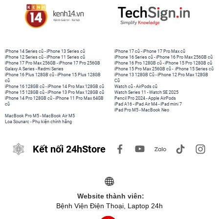
iPhone 14 Series cũ
-
iPhone 13 Series cũ
iPhone 17 cũ
-
iPhone 17 Pro Max cũ
iPhone 12 Series cũ
-
iPhone 11 Series cũ
iPhone 16 Series cũ
-
iPhone 16 Pro Max 256GB cũ
iPhone 17 Pro Max 256GB
-
iPhone 17 Pro 256GB
iPhone 16 Pro 128GB cũ
-
iPhone 15 Pro 128GB cũ
Galaxy A Series
-
Redmi Series
iPhone 15 Pro Max 256GB cũ
-
iPhone 15 Series cũ
iPhone 16 Plus 128GB cũ
-
iPhone 15 Plus 128GB
iPhone 13 128GB Cũ
-
iPhone 12 Pro Max 128GB
cũ
Cũ
iPhone 16 128GB cũ
-
iPhone 14 Pro Max 128GB cũ
Watch cũ
-
AirPods cũ
iPhone 15 128GB cũ
-
iPhone 13 Pro Max 128GB cũ
Watch Series 11
-
Watch SE 2025
iPhone 14 Pro 128GB cũ
-
iPhone 11 Pro Max 64GB
Pencil Pro 2024
-
Apple AirPods
cũ
iPad A16
-
iPad Air M4
-
iPad mini 7
iPad Pro M5
-
MacBook Neo
MacBook Pro M5
-
MacBook Air M5
Loa Sounarc
-
Phụ kiện chính hãng
Kết nối 24hStore
Website thành viên:
Bệnh Viện Điện Thoại, Laptop 24h