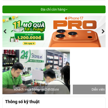
Địa chỉ còn hàng
Khách mua hàng tại 24hStore
Diễn viên 
Thông số kỹ thuật