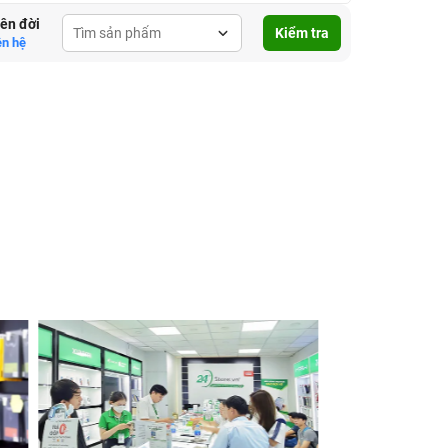
lên đời
Kiểm tra
ên hệ