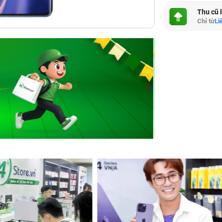
Thu cũ 
Chỉ từ
Li