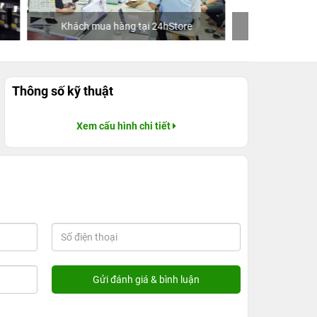
re
Ca sĩ/Diễn viên Jun Phạm
Khách
Thông số kỹ thuật
Xem cấu hình chi tiết