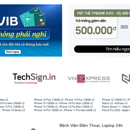
 Max cũ
iPhone 16 Plus 128GB cũ
-
iPhone 15 Plus 128GB cũ
iPhone 13 128GB Cũ
-
iP
16 Pro Max 256GB cũ
iPhone 16 128GB cũ
-
iPhone 14 Pro Max 128GB cũ
Watch cũ
-
AirPods cũ
one 15 Pro 128GB cũ
iPhone 15 128GB cũ
-
iPhone 13 Pro Max 128GB cũ
Watch Series 11
-
Watch
-
iPhone 15 Series cũ
iPhone 14 Pro 128GB cũ
-
iPhone 11 Pro Max 64GB cũ
Pencil Pro 2024
-
Apple 
Bệnh Viện Điện Thoại, Laptop 24h