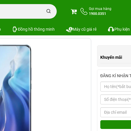
Gọi mua hàng
1900.0351
Xem cấu hình
So sánh
p
Đồng hồ thông minh
Máy cũ giá rẻ
Phụ kiện
Khuyến mãi
ĐĂNG KÍ NHẬN 