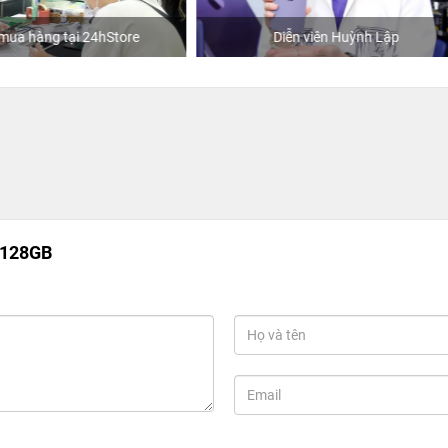
Diễn viên Huỳnh Lập
Khách mua hàng tại 24hSto
/128GB