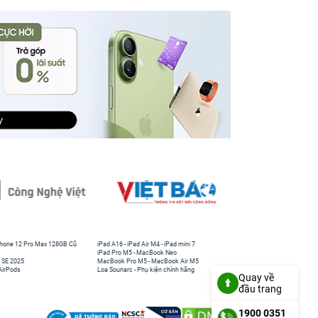
hone 12 Pro Max 128GB Cũ
iPad A16
-
iPad Air M4
-
iPad mini 7
iPad Pro M5
-
MacBook Neo
 SE 2025
MacBook Pro M5
-
MacBook Air M5
AirPods
Loa Sounarc
-
Phụ kiện chính hãng
Quay về
đầu trang
1900 0351