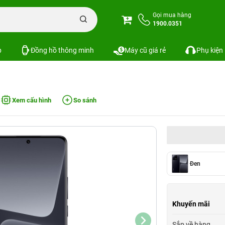
Gọi mua hàng
1900.0351
p
Đồng hồ thông minh
Máy cũ giá rẻ
Phụ kiện
Xem cấu hình
So sánh
Đen
Khuyến mãi
Sắp về hàng