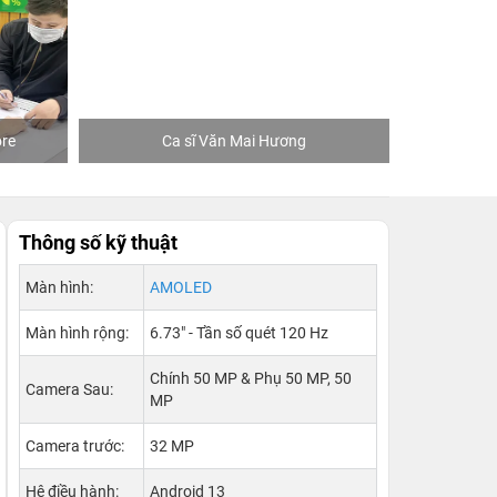
re
Ca sĩ Văn Mai Hương
Khách
Thông số kỹ thuật
Màn hình:
AMOLED
Màn hình rộng:
6.73" - Tần số quét 120 Hz
Chính 50 MP & Phụ 50 MP, 50
Camera Sau:
MP
Camera trước:
32 MP
Hệ điều hành:
Android 13