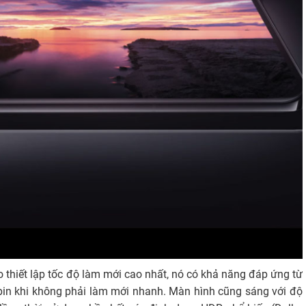
hoại Android nên đây được coi là cái tên xứng tầm với flagship
ũng là một trong những mẫu điện thoại đầu tiên ra mắt có kết
cao cung cấp độ phân giải WQHD + nên mọi chi tiết đều được
uy nhiên, thiết lập này không được kích hoạt theo mặc định mà
 13 Pro sử dụng kiểu thiết kế màn hình đục lỗ, cùng viền màn
 nhằm mang đến kích thước hiển thị lên đến 6.7 inch. Từ đó,
a bạn cũng trọn vẹn hơn.