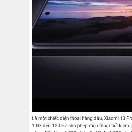
Với hiệu năng mạnh mẽ nổi bật trong giới điện t
của nhà Xiaomi trong năm 2023. Đặc biệt, đây c
nối
Wi-Fi 7
.
Trải nghiệm trọn vẹn với màn hình sắc nét
Hãng trang bị tấm nền LTPO OLED chất lượng 
hiển thị rõ nét với mật độ điểm ảnh 551 ppi. T
phải thông qua phần cài đặt. Đồng thời, Xiaomi
hình được tối ưu rất mỏng, gần như sát cạnh,
mọi trải nghiệm xem phim, video, chơi game củ