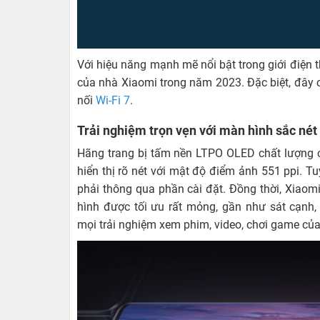
ngoài lớn với dung lượng RAM 12GB và bộ nhớ
không sợ cạn dung lượng.