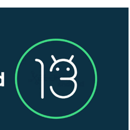
SB-C được đặt ở phía dưới máy. Ở mặt sau, camera được bố trí
rái, bao gồm ba ống kính và được tùy chỉnh bởi Leica - công ty
ng lượng hơn 200 gram, người sử dụng vẫn có thể cầm máy trên
hờ vào mặt trước và mặt sau được thiết kế cong ở các cạnh,
n so với thiết kế phẳng hay vuông.
 từ nhà Qualcomm
Gen 2 mang tới hiệu năng vượt trội, đặc biệt khi nó được tích
bộ nhớ trong UFS 4.0 có tốc độ đọc/ghi nhanh. Nhờ có hiệu
có thể đáp ứng mọi nhu cầu sử dụng từ căn bản đến nâng cao
eo dung lượng lớn.
ệ điều hành Android 13. Bên cạnh đó, sản phẩm cũng có bộ nhớ