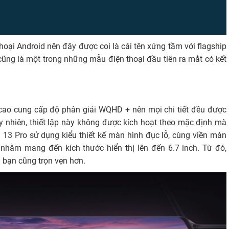
 trong 512GB cho phép bạn lưu ảnh, video, nhạc dễ dàng mà