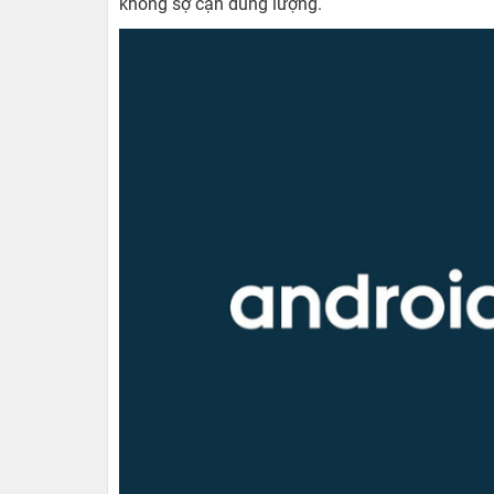
Khay đựng sim kép, các loa ngoài và kết nối U
trong một cụm hình vuông ở góc trên cùng bên t
máy ảnh nổi tiếng của Đức. Ngay cả khi có trọ
tay một cách nhẹ nhàng. Điều này một phần n
nhằm mang lại cảm giác cầm trên tay dễ chịu hơ
Hiệu năng mạnh mẽ nhờ tích hợp vi xử lý
Xiaomi 13 Pro được trang bị chip Snapdragon 8 
hợp với RAM LPDDR5X mới nhất và định dạng 
năng vượt trội nên Xiaomi 13 Pro hoàn toàn 
như chơi game đồ họa khủng hay chỉnh sửa vid
Chiếc điện thoại cũng dự kiến chạy sẵn trên h