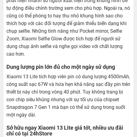
phát hiện nhanh số người xuất hiện trong khung hình để
tự động điều chỉnh trường xem cho phù hợp. Ngoài ra, nó
cũng có thể phóng to hay thu nhỏ khung hình sao cho
thích hợp với các đối tượng để giảm thiểu biến dạng khi
chụp selfie. Những tính năng như Pocket mirror, Selfie
Zoom, Xiaomi Selfie Glow được tích hợp để người sử
dụng chụp ảnh selfie và nghe gọi video với chất lượng
cao hơn.
Dung lượng pin lớn đủ cho một ngày sử dụng
Xiaomi 13 Lite tích hợp viên pin có dung lượng 4500mAh,
công suất sạc 67W và hứa hẹn khả năng sạc đầy pin trên
thiết bị này chỉ trong vòng 40 phút. Tuy không trang bị
con chip siêu khủng nhưng với sự tối ưu của chipset
Snapdragon 7 Gen 1 mà bạn có thể sử dụng trong suốt
một ngày dài.
Sở hữu ngay Xiaomi 13 Lite giá tốt, nhiều ưu đãi
chỉ có tại 24hStore