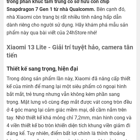
trong phân khúc tầm trung có sở hữu con chip
Snapdragon 7 Gen 1 từ nhà Qualcomm.
Bên cạnh đó,
nhà Xiaomi còn trang bị rất nhiều tính năng hấp dẫn
dành riêng cho người sử dụng. Hãy khám phá mẫu sản
phẩm này qua bài viết của 24hStore nhé!
Xiaomi 13 Lite - Giải trí tuyệt hảo, camera tân
tiến
Thiết kế sang trọng, hiện đại
Trong dòng sản phẩm lần này, Xiaomi đã nâng cấp thiết
kế của mình để mang lại một siêu phẩm có ngoại hình
bắt mắt, trẻ trung nhưng vẫn không kém phần sang
trọng. Mặt lưng vô cùng đẹp mắt được vát cong tròn đều
ở 4 góc mang lại cảm giác mềm mại, dễ cầm nắm trên
tay. Nhờ thiết kế khá mỏng chỉ 7,2mm, màn hình cong và
4 viền thiết kế bo tròn khiến diện tích khung viền giảm đi
đáng kể. Tuy nhiên, điểm bất lợi chính là thỉnh thoảng