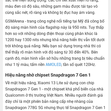
sắc thể hiện sống động. Các chi tiết xuất hiện rõ ràng,
màu đen có độ sâu, những gam màu được tái tạo vô
cùng sắc nét, rõ ràng và không bị đục hay ám vàng.
GSMArena - trang công nghệ nổi tiếng tại Mỹ đã công bố
độ sáng màn hình của flagship này là 950 nits. Tuy thấp
hơn so với những dòng điện thoại cùng phân khúc là
1200 hay 1300 nits nhưng khả năng hiển thị vẫn tốt dưới
trời không quá nắng. Nếu bạn sử dụng trong nhà thì có
thể thấy rõ màn hình với độ sáng từ 30 đến 40%. Bên
cạnh đó, màn hình vẫn sở hữu những trang bị tiêu chuẩn
như 1 tỷ màu, tấm nền
AMOLED
, tần số quét 120Hz.
Hiệu năng nhờ chipset Snapdragon 7 Gen 1
Về mặt hiệu năng, Xiaomi 13 Lite sử dụng con chip
Snapdragon 7 Gen 1 - một chipset khá phổ biến của nhà
Qualcomm ở thị trường Việt Nam. Nhiều người đánh giá
đây chỉ là một phiên bản nâng cấp nhẹ nhàng của
Snapdragon 778G 5G nhưng thực tế Snapdragon 7 Gen 1