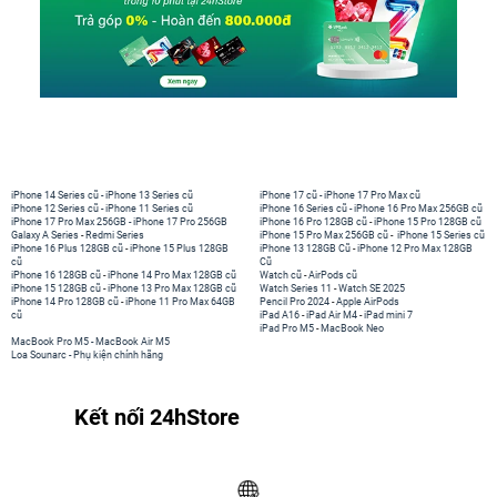
iPhone 14 Series cũ
-
iPhone 13 Series cũ
iPhone 17 cũ
-
iPhone 17 Pro Max cũ
iPhone 12 Series cũ
-
iPhone 11 Series cũ
iPhone 16 Series cũ
-
iPhone 16 Pro Max 256GB cũ
iPhone 17 Pro Max 256GB
-
iPhone 17 Pro 256GB
iPhone 16 Pro 128GB cũ
-
iPhone 15 Pro 128GB cũ
Galaxy A Series
-
Redmi Series
iPhone 15 Pro Max 256GB cũ
-
iPhone 15 Series cũ
iPhone 16 Plus 128GB cũ
-
iPhone 15 Plus 128GB
iPhone 13 128GB Cũ
-
iPhone 12 Pro Max 128GB
cũ
Cũ
iPhone 16 128GB cũ
-
iPhone 14 Pro Max 128GB cũ
Watch cũ
-
AirPods cũ
iPhone 15 128GB cũ
-
iPhone 13 Pro Max 128GB cũ
Watch Series 11
-
Watch SE 2025
iPhone 14 Pro 128GB cũ
-
iPhone 11 Pro Max 64GB
Pencil Pro 2024
-
Apple AirPods
cũ
iPad A16
-
iPad Air M4
-
iPad mini 7
iPad Pro M5
-
MacBook Neo
MacBook Pro M5
-
MacBook Air M5
Loa Sounarc
-
Phụ kiện chính hãng
Kết nối 24hStore