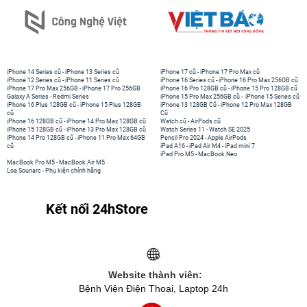
iPhone 14 Series cũ
-
iPhone 13 Series cũ
iPhone 17 cũ
-
iPhone 17 Pro Max cũ
iPhone 12 Series cũ
-
iPhone 11 Series cũ
iPhone 16 Series cũ
-
iPhone 16 Pro Max 256GB cũ
iPhone 17 Pro Max 256GB
-
iPhone 17 Pro 256GB
iPhone 16 Pro 128GB cũ
-
iPhone 15 Pro 128GB cũ
Galaxy A Series
-
Redmi Series
iPhone 15 Pro Max 256GB cũ
-
iPhone 15 Series cũ
iPhone 16 Plus 128GB cũ
-
iPhone 15 Plus 128GB
iPhone 13 128GB Cũ
-
iPhone 12 Pro Max 128GB
cũ
Cũ
iPhone 16 128GB cũ
-
iPhone 14 Pro Max 128GB cũ
Watch cũ
-
AirPods cũ
iPhone 15 128GB cũ
-
iPhone 13 Pro Max 128GB cũ
Watch Series 11
-
Watch SE 2025
iPhone 14 Pro 128GB cũ
-
iPhone 11 Pro Max 64GB
Pencil Pro 2024
-
Apple AirPods
cũ
iPad A16
-
iPad Air M4
-
iPad mini 7
iPad Pro M5
-
MacBook Neo
MacBook Pro M5
-
MacBook Air M5
Loa Sounarc
-
Phụ kiện chính hãng
Kết nối 24hStore
Website thành viên:
Bệnh Viện Điện Thoại, Laptop 24h