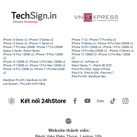
iPhone 14 Series cũ
-
iPhone 13 Series cũ
iPhone 17 cũ
-
iPhone 17 Pro Max cũ
iPhone 12 Series cũ
-
iPhone 11 Series cũ
iPhone 16 Series cũ
-
iPhone 16 Pro Max 256GB cũ
iPhone 17 Pro Max 256GB
-
iPhone 17 Pro 256GB
iPhone 16 Pro 128GB cũ
-
iPhone 15 Pro 128GB cũ
Galaxy A Series
-
Redmi Series
iPhone 15 Pro Max 256GB cũ
-
iPhone 15 Series cũ
iPhone 16 Plus 128GB cũ
-
iPhone 15 Plus 128GB
iPhone 13 128GB Cũ
-
iPhone 12 Pro Max 128GB
cũ
Cũ
iPhone 16 128GB cũ
-
iPhone 14 Pro Max 128GB cũ
Watch cũ
-
AirPods cũ
iPhone 15 128GB cũ
-
iPhone 13 Pro Max 128GB cũ
Watch Series 11
-
Watch SE 2025
iPhone 14 Pro 128GB cũ
-
iPhone 11 Pro Max 64GB
Pencil Pro 2024
-
Apple AirPods
cũ
iPad A16
-
iPad Air M4
-
iPad mini 7
iPad Pro M5
-
MacBook Neo
MacBook Pro M5
-
MacBook Air M5
Loa Sounarc
-
Phụ kiện chính hãng
Kết nối 24hStore
Website thành viên:
Bệnh Viện Điện Thoại, Laptop 24h