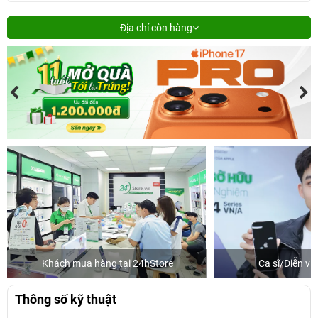
Địa chỉ còn hàng
Khách mua hàng tại 24hStore
Ca sĩ/Diễn v
Thông số kỹ thuật