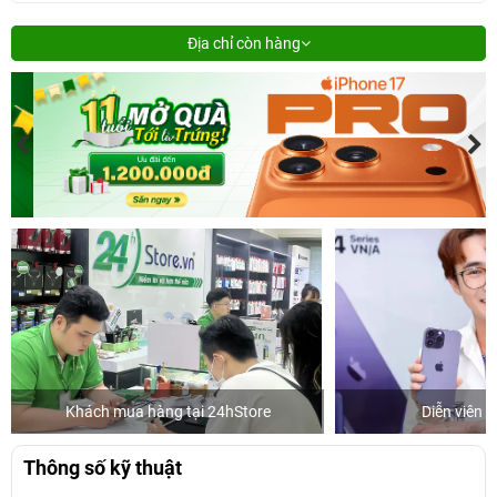
Địa chỉ còn hàng
Khách mua hàng tại 24hStore
Diễn viên 
Thông số kỹ thuật