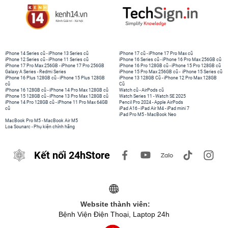
iPhone 14 Series cũ
-
iPhone 13 Series cũ
iPhone 17 cũ
-
iPhone 17 Pro Max cũ
iPhone 12 Series cũ
-
iPhone 11 Series cũ
iPhone 16 Series cũ
-
iPhone 16 Pro Max 256GB cũ
iPhone 17 Pro Max 256GB
-
iPhone 17 Pro 256GB
iPhone 16 Pro 128GB cũ
-
iPhone 15 Pro 128GB cũ
Galaxy A Series
-
Redmi Series
iPhone 15 Pro Max 256GB cũ
-
iPhone 15 Series cũ
iPhone 16 Plus 128GB cũ
-
iPhone 15 Plus 128GB
iPhone 13 128GB Cũ
-
iPhone 12 Pro Max 128GB
cũ
Cũ
iPhone 16 128GB cũ
-
iPhone 14 Pro Max 128GB cũ
Watch cũ
-
AirPods cũ
iPhone 15 128GB cũ
-
iPhone 13 Pro Max 128GB cũ
Watch Series 11
-
Watch SE 2025
iPhone 14 Pro 128GB cũ
-
iPhone 11 Pro Max 64GB
Pencil Pro 2024
-
Apple AirPods
cũ
iPad A16
-
iPad Air M4
-
iPad mini 7
iPad Pro M5
-
MacBook Neo
MacBook Pro M5
-
MacBook Air M5
Loa Sounarc
-
Phụ kiện chính hãng
Kết nối 24hStore
Website thành viên:
Bệnh Viện Điện Thoại, Laptop 24h