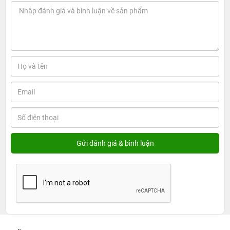
Thiết kế và màn hình
Xiaomi Redmi Note 11 sở hữu một thiết kế hiện đại và
đơn giản nhưng không kém phần sang trọng. Thân máy
được làm từ nhựa cao cấp, giúp giảm trọng lượng và tạo
cảm giác dễ chịu khi cầm nắm. Phần lưng máy có lớp
hoàn thiện mờ, không bám dấu vân tay, giữ máy luôn
sạch sẽ và trông mới mẻ.
Màn hình của Redmi Note 11 có kích thước 6.43 inch và
sử dụng tấm nền
AMOLED
, mang lại màu sắc sống
động, độ sáng cao và độ tương phản tuyệt vời. Với độ
phân giải Full HD+ (1080 x 2400 pixel), bạn sẽ có trải