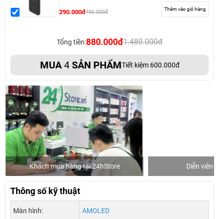
Thêm vào giỏ hàng
290.000đ
490.000đ
880.000đ
1.480.000đ
Tổng tiền:
MUA
4
SẢN PHẨM
Tiết kiệm 600.000đ
Khách mua hàng tại 24hStore
Diễn viên 
Thông số kỹ thuật
Màn hình:
AMOLED