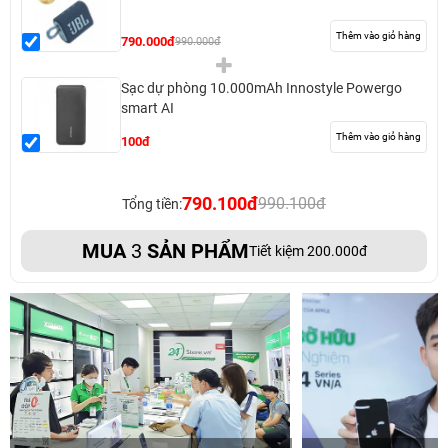
Thêm vào giỏ hàng
790.000đ
990.000đ
Sạc dự phòng 10.000mAh Innostyle Powergo
smart AI
Thêm vào giỏ hàng
100đ
790.100đ
990.100đ
Tổng tiền:
MUA
3
SẢN PHẨM
Tiết kiệm 200.000đ