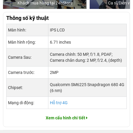
tore
Ca sĩ/Diễn viên Jun Phạm
Khá
Thông số kỹ thuật
Màn hình:
IPS LCD
Màn hình rộng:
6.71 inches
Camera chính: 50 MP, f/1.8, PDAF;
Camera Sau:
Camera chân dung: 2 MP, f/2.4, (depth)
Camera trước:
2MP
Qualcomm SM6225 Snapdragon 680 4G
Chipset:
(6 nm)
Mạng di động:
Hỗ trợ 4G
Xem cấu hình chi tiết