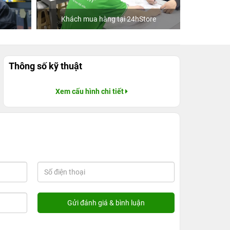
Khách mua hàng tại 24hStore
C
Thông số kỹ thuật
Xem cấu hình chi tiết