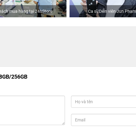
hách mua hàng tại 24hStore
Ca sĩ/Diễn viên Jun Phạm
 8GB/256GB