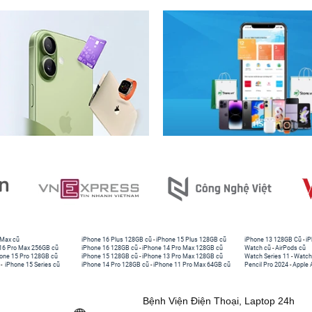
 Max cũ
iPhone 16 Plus 128GB cũ
-
iPhone 15 Plus 128GB cũ
iPhone 13 128GB Cũ
-
iP
16 Pro Max 256GB cũ
iPhone 16 128GB cũ
-
iPhone 14 Pro Max 128GB cũ
Watch cũ
-
AirPods cũ
one 15 Pro 128GB cũ
iPhone 15 128GB cũ
-
iPhone 13 Pro Max 128GB cũ
Watch Series 11
-
Watch
-
iPhone 15 Series cũ
iPhone 14 Pro 128GB cũ
-
iPhone 11 Pro Max 64GB cũ
Pencil Pro 2024
-
Apple 
Bệnh Viện Điện Thoại, Laptop 24h