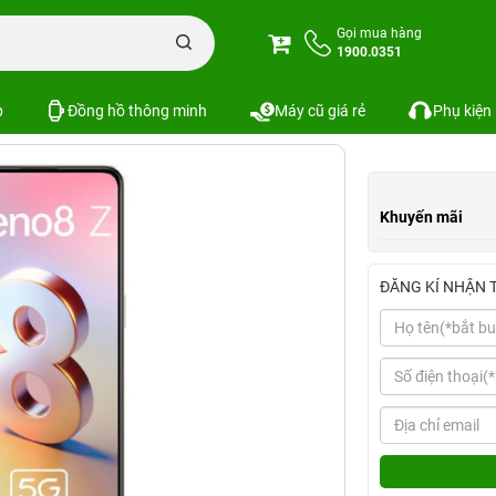
56GB
Gọi mua hàng
1900.0351
Xem cấu hình
So sánh
p
Đồng hồ thông minh
Máy cũ giá rẻ
Phụ kiện
Khuyến mãi
ĐĂNG KÍ NHẬN 