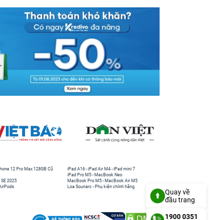
hone 12 Pro Max 128GB Cũ
iPad A16
-
iPad Air M4
-
iPad mini 7
iPad Pro M5
-
MacBook Neo
 SE 2025
MacBook Pro M5
-
MacBook Air M5
AirPods
Loa Sounarc
-
Phụ kiện chính hãng
Quay về
đầu trang
1900 0351