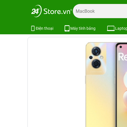
Trang chủ
Điện thoại
OPPO
OPPO Reno8 Z 5G 8GB/2
OPPO Reno8 Z 5G 8GB/256GB
Điện thoại
Máy tính bảng
Lapto