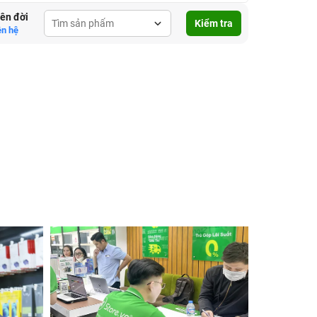
lên đời
Kiểm tra
ên hệ