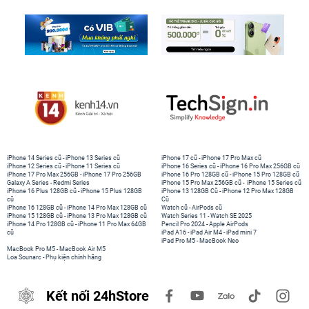
iPhone 14 Series cũ
-
iPhone 13 Series cũ
iPhone 17 cũ
-
iPhone 17 Pro Max cũ
iPhone 12 Series cũ
-
iPhone 11 Series cũ
iPhone 16 Series cũ
-
iPhone 16 Pro Max 256GB cũ
iPhone 17 Pro Max 256GB
-
iPhone 17 Pro 256GB
iPhone 16 Pro 128GB cũ
-
iPhone 15 Pro 128GB cũ
Galaxy A Series
-
Redmi Series
iPhone 15 Pro Max 256GB cũ
-
iPhone 15 Series cũ
iPhone 16 Plus 128GB cũ
-
iPhone 15 Plus 128GB
iPhone 13 128GB Cũ
-
iPhone 12 Pro Max 128GB
cũ
Cũ
iPhone 16 128GB cũ
-
iPhone 14 Pro Max 128GB cũ
Watch cũ
-
AirPods cũ
iPhone 15 128GB cũ
-
iPhone 13 Pro Max 128GB cũ
Watch Series 11
-
Watch SE 2025
iPhone 14 Pro 128GB cũ
-
iPhone 11 Pro Max 64GB
Pencil Pro 2024
-
Apple AirPods
cũ
iPad A16
-
iPad Air M4
-
iPad mini 7
iPad Pro M5
-
MacBook Neo
MacBook Pro M5
-
MacBook Air M5
Loa Sounarc
-
Phụ kiện chính hãng
Kết nối 24hStore