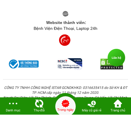
Website thành viên:
Bệnh Viện Điện Thoại, Laptop 24h
Liên hệ
CÔNG TY TNHH CÔNG NGHỆ ISTAR GCNDKHKD: 0316635415 do Sở KH & ĐT
TP. HCM cấp ngày 11 tháng 12 năm 2020.
Người Đại Diện: Hồ Tác Thành. Địa chỉ: 389 Quang Trung, Gò Vấp, Hồ Chí Minh.
Trong ngày
Danh mục
Thu-đổi
Máy cũ giá rẻ
Trang chủ