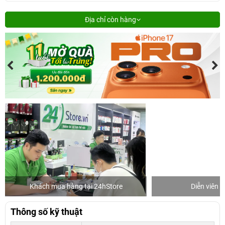
Địa chỉ còn hàng
Khách mua hàng tại 24hStore
Diễn viên 
Thông số kỹ thuật