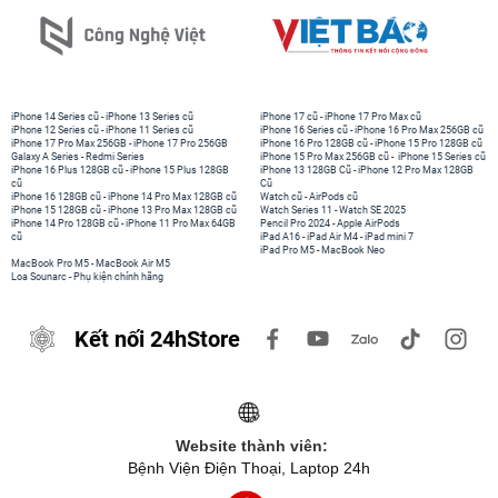
iPhone 14 Series cũ
-
iPhone 13 Series cũ
iPhone 17 cũ
-
iPhone 17 Pro Max cũ
iPhone 12 Series cũ
-
iPhone 11 Series cũ
iPhone 16 Series cũ
-
iPhone 16 Pro Max 256GB cũ
iPhone 17 Pro Max 256GB
-
iPhone 17 Pro 256GB
iPhone 16 Pro 128GB cũ
-
iPhone 15 Pro 128GB cũ
Galaxy A Series
-
Redmi Series
iPhone 15 Pro Max 256GB cũ
-
iPhone 15 Series cũ
iPhone 16 Plus 128GB cũ
-
iPhone 15 Plus 128GB
iPhone 13 128GB Cũ
-
iPhone 12 Pro Max 128GB
cũ
Cũ
iPhone 16 128GB cũ
-
iPhone 14 Pro Max 128GB cũ
Watch cũ
-
AirPods cũ
iPhone 15 128GB cũ
-
iPhone 13 Pro Max 128GB cũ
Watch Series 11
-
Watch SE 2025
iPhone 14 Pro 128GB cũ
-
iPhone 11 Pro Max 64GB
Pencil Pro 2024
-
Apple AirPods
cũ
iPad A16
-
iPad Air M4
-
iPad mini 7
iPad Pro M5
-
MacBook Neo
MacBook Pro M5
-
MacBook Air M5
Loa Sounarc
-
Phụ kiện chính hãng
Kết nối 24hStore
Website thành viên:
Bệnh Viện Điện Thoại, Laptop 24h