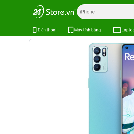
Trang chủ
Điện thoại
OPPO
OPPO Reno6 5G 12/256G
OPPO Reno6 5G 12/256GB
Điện thoại
Máy tính bảng
Lapto