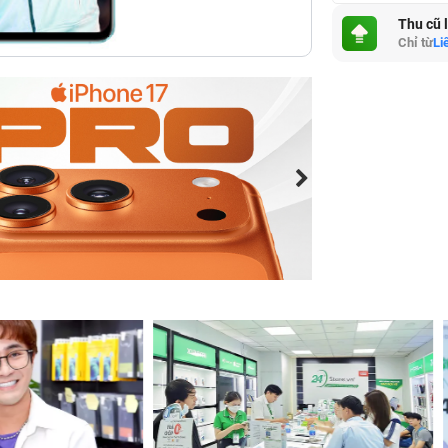
Thu cũ 
Chỉ từ
Li