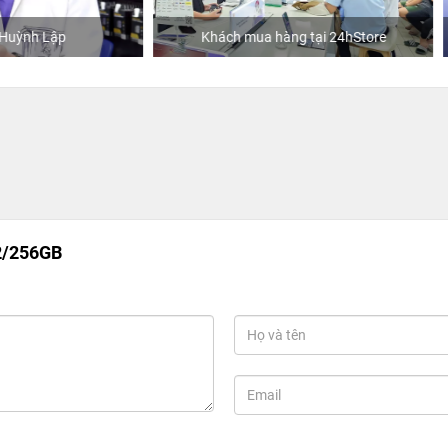
hách mua hàng tại 24hStore
Ca sĩ/Diễn viên Jun Phạm
2/256GB