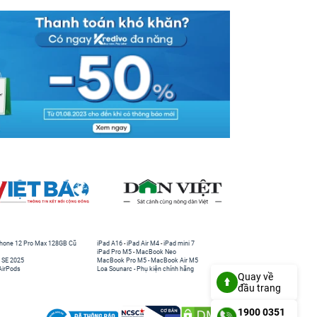
hone 12 Pro Max 128GB Cũ
iPad A16
-
iPad Air M4
-
iPad mini 7
iPad Pro M5
-
MacBook Neo
 SE 2025
MacBook Pro M5
-
MacBook Air M5
AirPods
Loa Sounarc
-
Phụ kiện chính hãng
Quay về
đầu trang
1900 0351