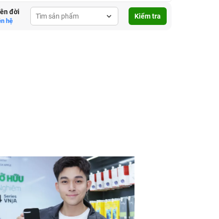
lên đời
Kiểm tra
ên hệ