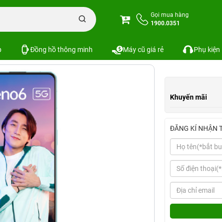
B
Gọi mua hàng
1900.0351
Xem cấu hình
So sánh
p
Đồng hồ thông minh
Máy cũ giá rẻ
Phụ kiện
Khuyến mãi
ĐĂNG KÍ NHẬN 