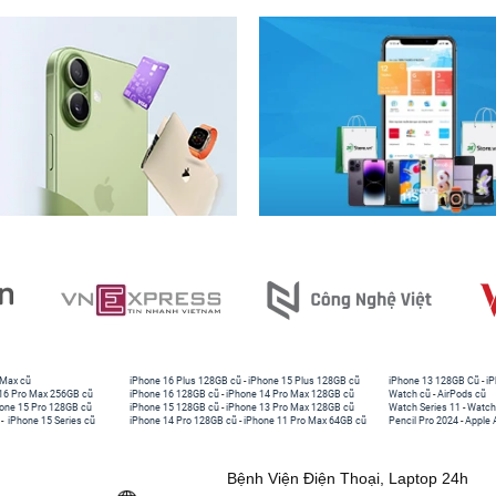
 Max cũ
iPhone 16 Plus 128GB cũ
-
iPhone 15 Plus 128GB cũ
iPhone 13 128GB Cũ
-
iP
16 Pro Max 256GB cũ
iPhone 16 128GB cũ
-
iPhone 14 Pro Max 128GB cũ
Watch cũ
-
AirPods cũ
one 15 Pro 128GB cũ
iPhone 15 128GB cũ
-
iPhone 13 Pro Max 128GB cũ
Watch Series 11
-
Watch
-
iPhone 15 Series cũ
iPhone 14 Pro 128GB cũ
-
iPhone 11 Pro Max 64GB cũ
Pencil Pro 2024
-
Apple 
Bệnh Viện Điện Thoại, Laptop 24h