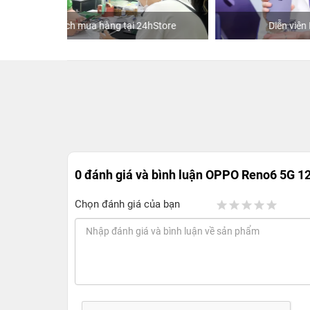
hStore
Diễn viên Huỳnh Lập
K
0 đánh giá và bình luận
OPPO Reno6 5G 1
Chọn đánh giá của bạn