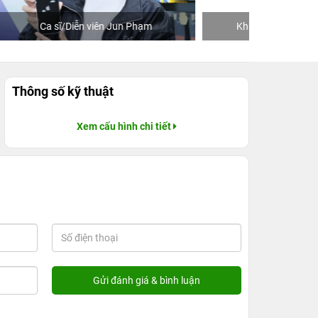
Khách mua hàng tại 24hStore
C
Thông số kỹ thuật
Xem cấu hình chi tiết