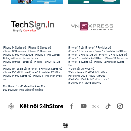
iPhone 14 Series cũ
-
iPhone 13 Series cũ
iPhone 17 cũ
-
iPhone 17 Pro Max cũ
iPhone 12 Series cũ
-
iPhone 11 Series cũ
iPhone 16 Series cũ
-
iPhone 16 Pro Max 256GB cũ
iPhone 17 Pro Max 256GB
-
iPhone 17 Pro 256GB
iPhone 16 Pro 128GB cũ
-
iPhone 15 Pro 128GB cũ
Galaxy A Series
-
Redmi Series
iPhone 15 Pro Max 256GB cũ
-
iPhone 15 Series cũ
iPhone 16 Plus 128GB cũ
-
iPhone 15 Plus 128GB
iPhone 13 128GB Cũ
-
iPhone 12 Pro Max 128GB
cũ
Cũ
iPhone 16 128GB cũ
-
iPhone 14 Pro Max 128GB cũ
Watch cũ
-
AirPods cũ
iPhone 15 128GB cũ
-
iPhone 13 Pro Max 128GB cũ
Watch Series 11
-
Watch SE 2025
iPhone 14 Pro 128GB cũ
-
iPhone 11 Pro Max 64GB
Pencil Pro 2024
-
Apple AirPods
cũ
iPad A16
-
iPad Air M4
-
iPad mini 7
iPad Pro M5
-
MacBook Neo
MacBook Pro M5
-
MacBook Air M5
Loa Sounarc
-
Phụ kiện chính hãng
Kết nối 24hStore