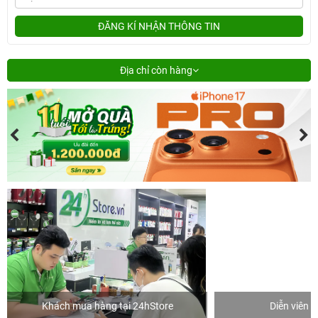
ĐĂNG KÍ NHẬN THÔNG TIN
Địa chỉ còn hàng
Khách mua hàng tại 24hStore
Diễn viên 