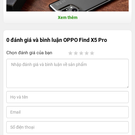
Xem thêm
0 đánh giá và bình luận
OPPO Find X5 Pro
OPPO Find X5 Pro - Mặt lưng gốm, camera
Chọn đánh giá của bạn
nghệ thuật
Đập hộp OPPO Find X5 Pro
Phần hộp đựng bên ngoài của thiết bị có thiết kế với tông
màu xám chủ đạo đi cùng với các chi tiết màu đen. Vỏ
hộp được làm dày dặn và có kích thước tương đối lớn.
Nhìn chung thì hộp đựng bên ngoài của phiên bản lần
này không quá đặc sắc và rực rỡ. Tuy nhiên thì với tông
màu xám - đen thì hộp đựng vẫn đem lại được sự sang
trọng, nam tính và sự tối giản, tạo điểm nhấn trước khi
người dùng được chạm mắt chiếc điện thoại ở bên trong.