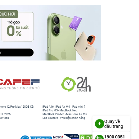
hone 12 Pro Max 128GB Cũ
iPad A16
-
iPad Air M4
-
iPad mini 7
iPad Pro M5
-
MacBook Neo
 SE 2025
MacBook Pro M5
-
MacBook Air M5
AirPods
Loa Sounarc
-
Phụ kiện chính hãng
Quay về
đầu trang
1900 0351