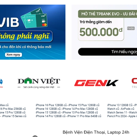
 Max cũ
iPhone 16 Plus 128GB cũ
-
iPhone 15 Plus 128GB cũ
iPhone 13 128GB Cũ
-
iP
16 Pro Max 256GB cũ
iPhone 16 128GB cũ
-
iPhone 14 Pro Max 128GB cũ
Watch cũ
-
AirPods cũ
one 15 Pro 128GB cũ
iPhone 15 128GB cũ
-
iPhone 13 Pro Max 128GB cũ
Watch Series 11
-
Watch
-
iPhone 15 Series cũ
iPhone 14 Pro 128GB cũ
-
iPhone 11 Pro Max 64GB cũ
Pencil Pro 2024
-
Apple 
Bệnh Viện Điện Thoại, Laptop 24h