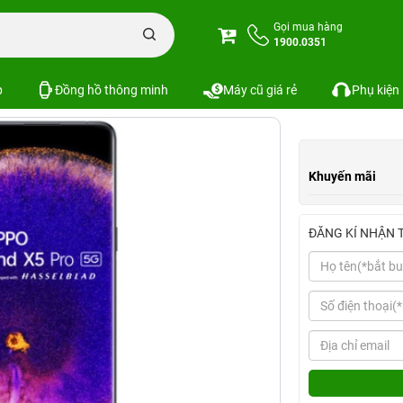
256GB
Gọi mua hàng
1900.0351
Xem cấu hình
So sánh
p
Đồng hồ thông minh
Máy cũ giá rẻ
Phụ kiện
Khuyến mãi
ĐĂNG KÍ NHẬN 