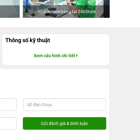
Khách mua hàng tại 24hStore
D
Thông số kỹ thuật
Xem cấu hình chi tiết