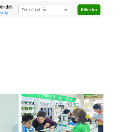
lên đời
Kiểm tra
ên hệ