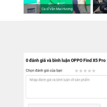
hStore
Ca sĩ Văn Mai Hương
K
0 đánh giá và bình luận
OPPO Find X5 Pro
Chọn đánh giá của bạn