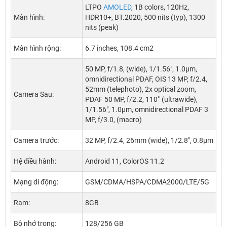
LTPO
AMOLED
, 1B colors, 120Hz,
Màn hình:
HDR10+, BT.2020, 500 nits (typ), 1300
nits (peak)
Màn hình rộng:
6.7 inches, 108.4 cm2
50 MP, f/1.8, (wide), 1/1.56", 1.0µm,
omnidirectional PDAF, OIS 13 MP, f/2.4,
52mm (telephoto), 2x optical zoom,
Camera Sau:
PDAF 50 MP, f/2.2, 110˚ (ultrawide),
1/1.56", 1.0µm, omnidirectional PDAF 3
MP, f/3.0, (macro)
Camera trước:
32 MP, f/2.4, 26mm (wide), 1/2.8", 0.8µm
Hệ điều hành:
Android 11, ColorOS 11.2
Mạng di động:
GSM/CDMA/HSPA/CDMA2000/LTE/5G
Ram:
8GB
Bộ nhớ trong:
128/256 GB