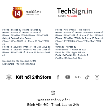
iPhone 14 Series cũ
-
iPhone 13 Series cũ
iPhone 17 cũ
-
iPhone 17 Pro Max cũ
iPhone 12 Series cũ
-
iPhone 11 Series cũ
iPhone 16 Series cũ
-
iPhone 16 Pro Max 256GB cũ
iPhone 17 Pro Max 256GB
-
iPhone 17 Pro 256GB
iPhone 16 Pro 128GB cũ
-
iPhone 15 Pro 128GB cũ
Galaxy A Series
-
Redmi Series
iPhone 15 Pro Max 256GB cũ
-
iPhone 15 Series cũ
iPhone 16 Plus 128GB cũ
-
iPhone 15 Plus 128GB
iPhone 13 128GB Cũ
-
iPhone 12 Pro Max 128GB
cũ
Cũ
iPhone 16 128GB cũ
-
iPhone 14 Pro Max 128GB cũ
Watch cũ
-
AirPods cũ
iPhone 15 128GB cũ
-
iPhone 13 Pro Max 128GB cũ
Watch Series 11
-
Watch SE 2025
iPhone 14 Pro 128GB cũ
-
iPhone 11 Pro Max 64GB
Pencil Pro 2024
-
Apple AirPods
cũ
iPad A16
-
iPad Air M4
-
iPad mini 7
iPad Pro M5
-
MacBook Neo
MacBook Pro M5
-
MacBook Air M5
Loa Sounarc
-
Phụ kiện chính hãng
Kết nối 24hStore
Website thành viên:
Bệnh Viện Điện Thoại, Laptop 24h