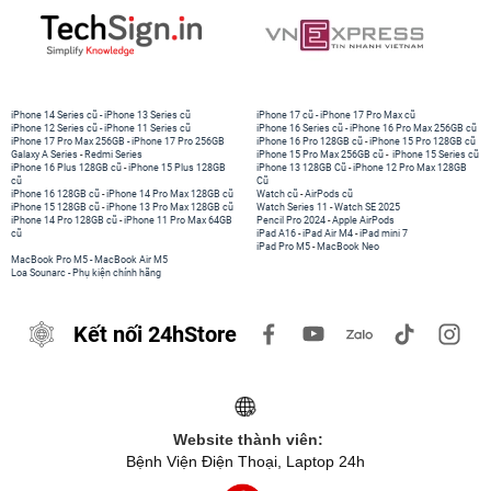
iPhone 14 Series cũ
-
iPhone 13 Series cũ
iPhone 17 cũ
-
iPhone 17 Pro Max cũ
iPhone 12 Series cũ
-
iPhone 11 Series cũ
iPhone 16 Series cũ
-
iPhone 16 Pro Max 256GB cũ
iPhone 17 Pro Max 256GB
-
iPhone 17 Pro 256GB
iPhone 16 Pro 128GB cũ
-
iPhone 15 Pro 128GB cũ
Galaxy A Series
-
Redmi Series
iPhone 15 Pro Max 256GB cũ
-
iPhone 15 Series cũ
iPhone 16 Plus 128GB cũ
-
iPhone 15 Plus 128GB
iPhone 13 128GB Cũ
-
iPhone 12 Pro Max 128GB
cũ
Cũ
iPhone 16 128GB cũ
-
iPhone 14 Pro Max 128GB cũ
Watch cũ
-
AirPods cũ
iPhone 15 128GB cũ
-
iPhone 13 Pro Max 128GB cũ
Watch Series 11
-
Watch SE 2025
iPhone 14 Pro 128GB cũ
-
iPhone 11 Pro Max 64GB
Pencil Pro 2024
-
Apple AirPods
cũ
iPad A16
-
iPad Air M4
-
iPad mini 7
iPad Pro M5
-
MacBook Neo
MacBook Pro M5
-
MacBook Air M5
Loa Sounarc
-
Phụ kiện chính hãng
Kết nối 24hStore
Website thành viên:
Bệnh Viện Điện Thoại, Laptop 24h