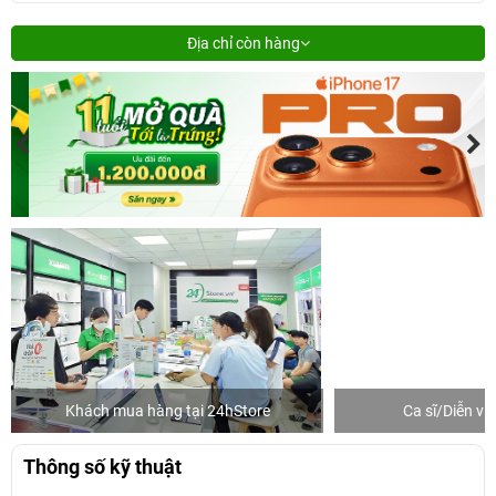
Địa chỉ còn hàng
Khách mua hàng tại 24hStore
Ca sĩ/Diễn v
Thông số kỹ thuật