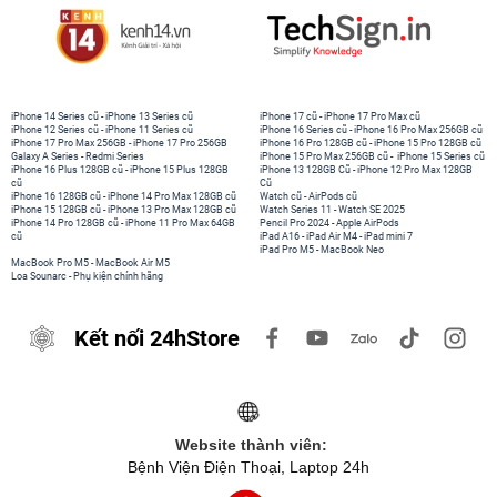
iPhone 14 Series cũ
-
iPhone 13 Series cũ
iPhone 17 cũ
-
iPhone 17 Pro Max cũ
iPhone 12 Series cũ
-
iPhone 11 Series cũ
iPhone 16 Series cũ
-
iPhone 16 Pro Max 256GB cũ
iPhone 17 Pro Max 256GB
-
iPhone 17 Pro 256GB
iPhone 16 Pro 128GB cũ
-
iPhone 15 Pro 128GB cũ
Galaxy A Series
-
Redmi Series
iPhone 15 Pro Max 256GB cũ
-
iPhone 15 Series cũ
iPhone 16 Plus 128GB cũ
-
iPhone 15 Plus 128GB
iPhone 13 128GB Cũ
-
iPhone 12 Pro Max 128GB
cũ
Cũ
iPhone 16 128GB cũ
-
iPhone 14 Pro Max 128GB cũ
Watch cũ
-
AirPods cũ
iPhone 15 128GB cũ
-
iPhone 13 Pro Max 128GB cũ
Watch Series 11
-
Watch SE 2025
iPhone 14 Pro 128GB cũ
-
iPhone 11 Pro Max 64GB
Pencil Pro 2024
-
Apple AirPods
cũ
iPad A16
-
iPad Air M4
-
iPad mini 7
iPad Pro M5
-
MacBook Neo
MacBook Pro M5
-
MacBook Air M5
Loa Sounarc
-
Phụ kiện chính hãng
Kết nối 24hStore
Website thành viên:
Bệnh Viện Điện Thoại, Laptop 24h