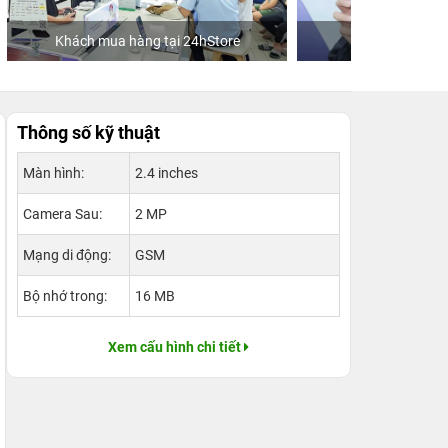
re
Ca sĩ/Diễn viên Jun Phạm
Khách
Thông số kỹ thuật
Màn hình:
2.4 inches
Camera Sau:
2 MP
Mạng di động:
GSM
Bộ nhớ trong:
16 MB
Xem cấu hình chi tiết