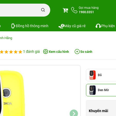
Gọi mua hàng
1900.0351
p
Đồng hồ thông minh
Máy cũ giá rẻ
Phụ kiện
ính Hãng
1 đánh giá
Xem cấu hình
So sánh
Đỏ
Đen Mờ
Khuyến mãi