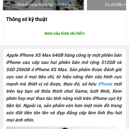
Khách mua hàng tại 24hStore
Ca sĩ/Diễn v
Thông số kỹ thuật
Xem cấu hình chi tiết
Apple iPhone XS Max 64GB hàng công ty một phiên bản
iPhone cao cấp sau hai phiên bản mở rộng 512GB và
SSD 256GB ở iPhone XS Max. Sản phẩm được đánh giá
cực cao ở mọi tiêu chí, từ hiệu năng đến cấu hình cực
mạnh mà thiết vị có được, theo đó, sở hữu
iPhone
mới
trên tay bạn sẽ thỏa thích chơi Game, lướt Web, Xem
phim hay mọi thao tác tính năng mới trên iPhone cực kỳ
tiện lợi. Ngoài ra, sản phẩm còn hơn một món đồ trang
sức đắt tiền tôn lên vẻ đẹp đẳng cấp lém lỉnh thu hút
mọi ánh nhìn.