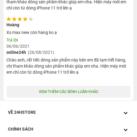
tham khảo dòng sản phẩm khác giúp em nha. Hiện máy mới em
khác biệt lớn. Tối đa có thể duy trì sống ở 1,2 mét nước
chỉ còn từ dòng iPhone 11 trở lên ạ
trong 30 phút.
Hoàng
Xs max new còn hàng ko ạ
Trả lời
06/06/2021
online24h
(26/08/2021)
Chào anh, rất tiếc dòng sản phẩm này bên em đã tạm hết hàng,
chị tham khảo dòng sản phẩm khác giúp em nha. Hiện máy mới
em chỉ còn từ dòng iPhone 11 trở lên ạ
XEM THÊM CÁC BÌNH LUẬN KHÁC
IPhone XS Max có kích thước tương đương iPhone 8
Plus, và thành thật mà nói, không ai thực sự yêu thích
VỀ 24HSTORE
thiết kế và kích thước của những chiếc điện thoại 8 Plus.
Tuy nhiên, bây giờ toàn bộ mặt trước là
màn hình OLED
CHÍNH SÁCH
6.5 inch, mọi thứ thay đổi và thiết kế ván lướt sóng