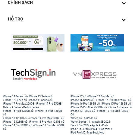
CHÍNH SÁCH
HỖ TRỢ
iPhone 14 Series cũ
-
iPhone 13 Series cũ
iPhone 17 cũ
-
iPhone 17 Pro Max cũ
iPhone 12 Series cũ
-
iPhone 11 Series cũ
iPhone 16 Series cũ
-
iPhone 16 Pro Max 256GB cũ
iPhone 17 Pro Max 256GB
-
iPhone 17 Pro 256GB
iPhone 16 Pro 128GB cũ
-
iPhone 15 Pro 128GB cũ
Galaxy A Series
-
Redmi Series
iPhone 15 Pro Max 256GB cũ
-
iPhone 15 Series cũ
iPhone 16 Plus 128GB cũ
-
iPhone 15 Plus 128GB
iPhone 13 128GB Cũ
-
iPhone 12 Pro Max 128GB
cũ
Cũ
iPhone 16 128GB cũ
-
iPhone 14 Pro Max 128GB cũ
Watch cũ
-
AirPods cũ
iPhone 15 128GB cũ
-
iPhone 13 Pro Max 128GB cũ
Watch Series 11
-
Watch SE 2025
iPhone 14 Pro 128GB cũ
-
iPhone 11 Pro Max 64GB
Pencil Pro 2024
-
Apple AirPods
cũ
iPad A16
-
iPad Air M4
-
iPad mini 7
iPad Pro M5
-
MacBook Neo