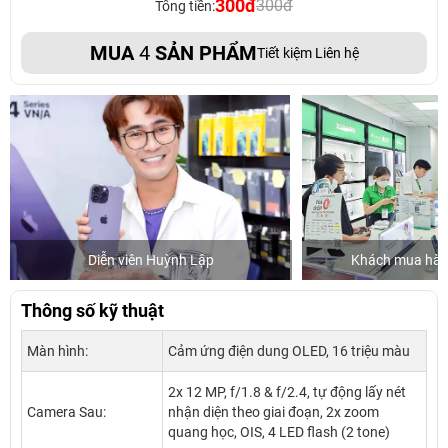
300đ
300đ
Tổng tiền:
MUA
4
SẢN PHẨM
Tiết kiệm Liên hệ
Diễn viên Huỳnh Lập
Khách mua hàng
Thông số kỹ thuật
Màn hình:
Cảm ứng điện dung OLED, 16 triệu màu
2x 12 MP, f/1.8 & f/2.4, tự động lấy nét
Camera Sau:
nhận diện theo giai đoạn, 2x zoom
quang học, OIS, 4 LED flash (2 tone)