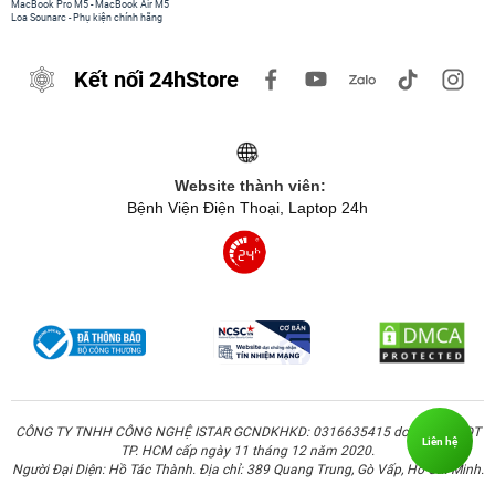
MacBook Pro M5
-
MacBook Air M5
Loa Sounarc
-
Phụ kiện chính hãng
Kết nối 24hStore
Website thành viên:
Bệnh Viện Điện Thoại, Laptop 24h
CÔNG TY TNHH CÔNG NGHỆ ISTAR GCNDKHKD: 0316635415 do Sở KH & ĐT
Liên hệ
TP. HCM cấp ngày 11 tháng 12 năm 2020.
Người Đại Diện: Hồ Tác Thành. Địa chỉ: 389 Quang Trung, Gò Vấp, Hồ Chí Minh.