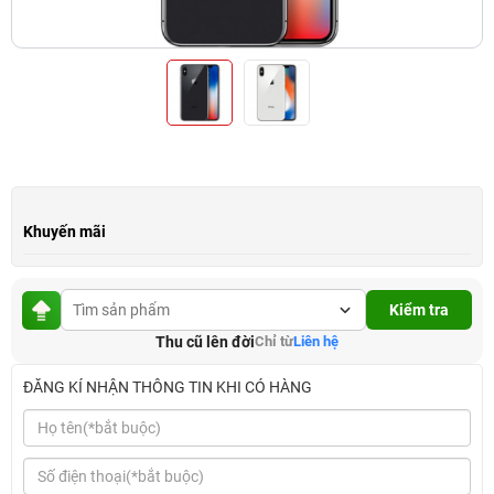
Khuyến mãi
Kiểm tra
Thu cũ lên đời
Chỉ từ
Liên hệ
ĐĂNG KÍ NHẬN THÔNG TIN KHI CÓ HÀNG