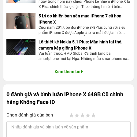
ngay trong hôm nay chiếc iPhone kế nhiệm iPhone X là
X Plus chính thức lộ diện. Theo thông tin rò rỉ trên
Benchmark một số hiệu năng của chiếc điện thoại
5 Lý do khiến bạn nên mua iPhone 7 cũ hơn
iPhone X Plus đã xuất hiện và hứa hẹn sẽ không làm
iPhone X
người dùng thất vọng.
Cuối năm 2017, bộ đôi iPhone 8/8Plus cùng với siêu
phẩm iPhone X được Apple cho ra mắt, được nhiều
người nhận xét là những mẫu điện thoại tuyệt vời
Lộ thiết kế Nokia 5.1 Plus: Màn hình tai thỏ,
nhưng xét trên nhiều khía cạnh thì tại thời điểm này
camera kép giống iPhone X
iPhone 7 cũ đang đáng mua hơn bao giờ hết. Dưới đây
là 5 lý do khiến bạn nên mua iPhone 7 cũ hơn iPhone
Vài tuần trước, HMD Global đã trình làng ba
X.
smartphone mới tại Nga. Những mẫu smartphone này
là Nokia 2.1, Nokia 3.1 và Nokia 5.1, phiên bản nâng
cấp, làm mới của Nokia 2, Nokia 3 và Nokia 5 ra mắt
Xem thêm tin
năm ngoái. Sau Nokia 5 và Nokia 5.1, HMD
Global được cho là chuẩn bị tung ra thêm một chiếc
điện thoại Android tầm trung khác có tên Nokia 5.1
Plus. Mới đây, đã có tiết lộ những hình ảnh đầu tiên về
0 đánh giá và bình luận
iPhone X 64GB Cũ chính
chiếc Nokia 5.1 Plus này.
hãng Không Face ID
Chọn đánh giá của bạn