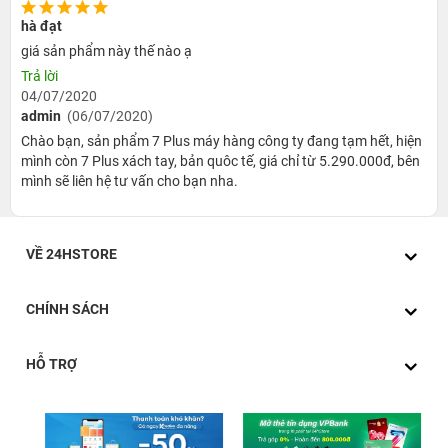
hà đạt
giá sản phẩm này thế nào ạ
Trả lời
04/07/2020
admin
(06/07/2020)
Chào bạn, sản phẩm 7 Plus máy hàng công ty đang tạm hết, hiện
mình còn 7 Plus xách tay, bản quôc tế, giá chỉ từ 5.290.000đ, bên
mình sẽ liên hệ tư vấn cho bạn nha.
VỀ 24HSTORE
Cấu hình sở hữu chip xử lý A10 cho tốc độ xử lý nhanh hơn 40%
so với chip A9 giúp bạn tiết kiệm điện năng đáng kể. Ngoài ra máy
CHÍNH SÁCH
còn được trang bị RAM dung lượng 2GB, cho sức mạnh gấp 240
so với iPHone tiền nhiệm và được hoạt động trên hệ điều hành
iOs10 với không gian lưu trữ lên tới 32GB, cùng đó là thời lượng
HỖ TRỢ
pin lớn giúp trì lâu hơn iPhone 6S tới 2h đồng hồ. Ngoài ra, thiết
bị còn được trang bị thêm cảm ứng 3D Touch cho khả năng nhận
diện lực ấn người dùng, cho khả năng nhận diện vân tay cực