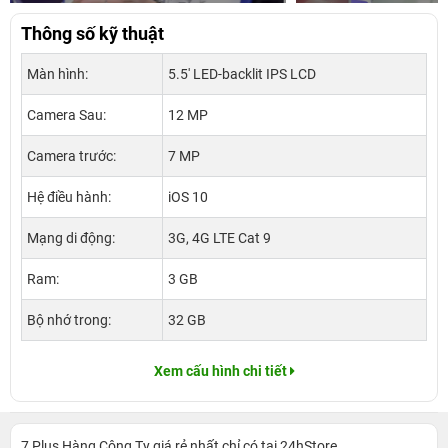
Thông số kỹ thuật
Màn hình:
5.5' LED-backlit IPS LCD
Camera Sau:
12 MP
Camera trước:
7 MP
Hệ điều hành:
iOS 10
Mạng di động:
3G, 4G LTE Cat 9
Ram:
3 GB
Bộ nhớ trong:
32 GB
Xem cấu hình chi tiết
7 Plus Hàng Công Ty giá rẻ nhất chỉ có tại 24hStore