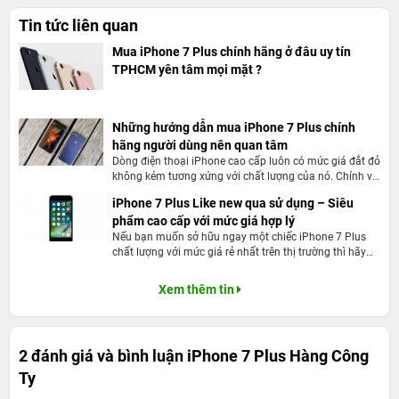
Với ngoại hình sở hữu vẻ đẹp kiệt xuất nhờ bỏ bọc kim loại nguyên
Tin tức liên quan
khối sang trọng cùng các góc bo tròn tạo cảm giác ôm tay khi sử
Mua iPhone 7 Plus chính hãng ở đâu uy tín
dụng. Phần lưng được thiết kế liền lạc, với ăng ten bát sóng được
TPHCM yên tâm mọi mặt ?
cách điệu không chia khoang, đặc biệt iPhone 7Plus được bổ
sung thêm màu sắc mới đen bóng đẹp mắt, tinh tế và sang trọng.
Những hướng dẫn mua iPhone 7 Plus chính
Về mặt thiết kế
7 Plus Hàng Công Ty
không có thay đổi nhiều so
hãng người dùng nên quan tâm
với iPhone 6S, tuy nhiên Apple 7 Plus được gia công tỉ mỉ và được
Dòng điện thoại iPhone cao cấp luôn có mức giá đắt đỏ
không kém tương xứng với chất lượng của nó. Chính vì
hoàn thiện tốt hơn, mang đến cảm giác sang trọng và tinh tế.
giá trị của những chiếc điện thoại này, nhiều người
iPhone 7 Plus Like new qua sử dụng – Siêu
Đồng thời jack cắm 3.5 mm đã bị “khai tử” cùng khả năng chống
dùng luôn cẩn trọng trong vấn đề chọn mua iPhone để
phẩm cao cấp với mức giá hợp lý
số tiền mình bỏ ra mua được một sản phẩm chất lượng
nước tạo nên sự ấn tượng đáng kinh ngạc cho iPhone 7Plus.
cao. Bài viết này, hi vọng hướng dẫn mua iPhone 7 Plus
Nếu bạn muốn sở hữu ngay một chiếc iPhone 7 Plus
chính hãng để bạn có những lựa chọn tốt nhất khi mua
chất lượng với mức giá rẻ nhất trên thị trường thì hãy
điện thoại cho mình!
đọc bài viết này ngay nhé!
Xem thêm tin
2 đánh giá và bình luận
iPhone 7 Plus Hàng Công
Ty