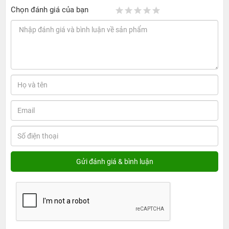
Chọn đánh giá của bạn
Chiếc điện thoại
được trang bị hệ thống camera đỉnh cao với
camera kép ấn tượng có độ phân giải 12MP, 1 khẩu độ f/1.8 và 1
khẩu độ f/2.8. Cùng đó là hệ thống chống rung quang học OIS và
hệ thống đèn led 4 tone mà, cho hiệu quả ánh sáng cao hơn 50%
so với hệ thống 2 tone trước đó. Đặc biệt, máy còn hỗ trợ Zoom
10x kỹ thuật số và Zoom 2x quang học cho phép zoom không
giảm chất lượng, và khả năng quay phim UlTra HD 4K 60 fps có
độ phân giải cực nét.
Sở hữu màn hình Retina HD cho khả năng hiển thị dải màu rộng
hơn, sáng hơn 25%, kích thước màn hình của thiết bị 5.5 inch cho
độ phân giải chuẩn full HD. Cùng đó là loa kép cho âm thanh vòm
Stereo cùng tai nghe EarPods cho chất lượng âm thanh cực tốt.
Ngoài ra, việc loại bỏ Jack cắm 3.5 mm được thay bằng
cổng
Lightning
cho phép truyền tải âm thanh kĩ thuật số tốt hơn, nhờ
đó người dùng có thể trải nghiệm được những âm thanh có chất
lượng cao.