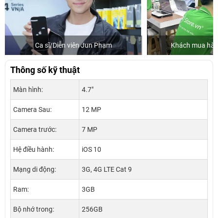
Khách mua hàng tại 24hStore
Ca sĩ V
Thông số kỹ thuật
Màn hình:
4.7"
Camera Sau:
12 MP
Camera trước:
7 MP
Hệ điều hành:
iOS 10
Mạng di động:
3G, 4G LTE Cat 9
Ram:
3GB
Bộ nhớ trong:
256GB