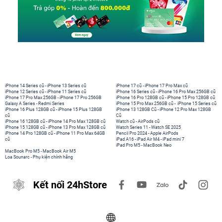
iPhone 14 Series cũ
-
iPhone 13 Series cũ
iPhone 17 cũ
-
iPhone 17 Pro Max cũ
iPhone 12 Series cũ
-
iPhone 11 Series cũ
iPhone 16 Series cũ
-
iPhone 16 Pro Max 256GB cũ
iPhone 17 Pro Max 256GB
-
iPhone 17 Pro 256GB
iPhone 16 Pro 128GB cũ
-
iPhone 15 Pro 128GB cũ
Galaxy A Series
-
Redmi Series
iPhone 15 Pro Max 256GB cũ
-
iPhone 15 Series cũ
iPhone 16 Plus 128GB cũ
-
iPhone 15 Plus 128GB
iPhone 13 128GB Cũ
-
iPhone 12 Pro Max 128GB
cũ
Cũ
iPhone 16 128GB cũ
-
iPhone 14 Pro Max 128GB cũ
Watch cũ
-
AirPods cũ
iPhone 15 128GB cũ
-
iPhone 13 Pro Max 128GB cũ
Watch Series 11
-
Watch SE 2025
iPhone 14 Pro 128GB cũ
-
iPhone 11 Pro Max 64GB
Pencil Pro 2024
-
Apple AirPods
cũ
iPad A16
-
iPad Air M4
-
iPad mini 7
iPad Pro M5
-
MacBook Neo
MacBook Pro M5
-
MacBook Air M5
Loa Sounarc
-
Phụ kiện chính hãng
Kết nối 24hStore