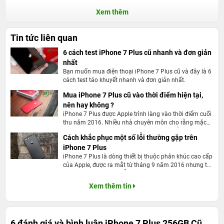
Xem thêm
Tin tức liên quan
6 cách test iPhone 7 Plus cũ nhanh và đơn giản
nhất
Bạn muốn mua điện thoại iPhone 7 Plus cũ và đây là 6
cách test táo khuyết nhanh và đơn giản nhất.
Mua iPhone 7 Plus cũ vào thời điểm hiện tại,
nên hay không ?
iPhone 7 Plus được Apple trình làng vào thời điểm cuối
thu năm 2016. Nhiều nhà chuyên môn cho rằng mặc
dù thiết kế không có gì mới nhưng sản phẩm này sẽ là
Cách khắc phục một số lỗi thường gặp trên
siêu phẩm thu hút tín đồ công nghệ trên thế giới. Hiện
iPhone 7 Plus
tại, sản phẩm này đã được 2 năm tuổi, nhiều người đã
đặt ra câu hỏi liệu việc mua iPhone 7 Plus cũ vào thời
iPhone 7 Plus là dòng thiết bị thuộc phân khúc cao cấp
điểm hiện tại có nên hay là không. Hãy cùng 24hstore
của Apple, được ra mắt từ tháng 9 năm 2016 nhưng tới
tìm hiểu nhé.
nay smartphone này vẫn được rất nhiều người dùng
yêu thích. Tuy nhiên theo một số khách hàng đã sử
Xem thêm tin
dụng sản phẩm review lại thì thiết bị này có một số lỗi
khiến họ khá khó chịu. Và trong bài viết ngày hôm nay
chúng ta cùng điểm qua một số lỗi và cách khắc phục
của nó.
6 đánh giá và bình luận
iPhone 7 Plus 256GB Cũ