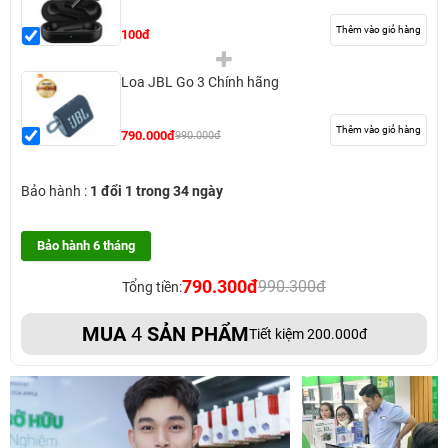
Thêm vào giỏ hàng
100đ
Loa JBL Go 3 Chính hãng
Thêm vào giỏ hàng
790.000đ
990.000đ
Bảo hành :
1 đổi 1 trong 34 ngày
Bảo hành 6 tháng
790.300đ
990.300đ
Tổng tiền:
MUA
4
SẢN PHẨM
Tiết kiệm 200.000đ