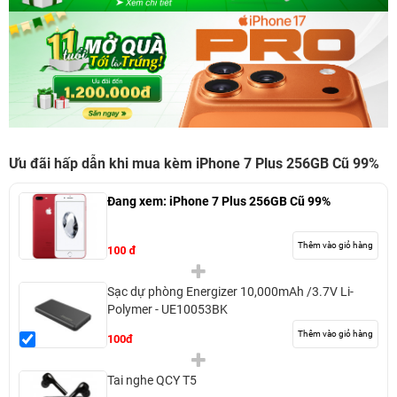
Ưu đãi hấp dẫn khi mua kèm iPhone 7 Plus 256GB Cũ 99%
Đang xem:
iPhone 7 Plus 256GB Cũ 99%
Thêm vào giỏ hàng
100 đ
Sạc dự phòng Energizer 10,000mAh /3.7V Li-
Polymer - UE10053BK
Thêm vào giỏ hàng
100đ
Tai nghe QCY T5