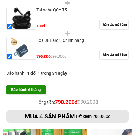
Tai nghe QCY T5
Thêm vào giỏ hàng
100đ
Loa JBL Go 3 Chính hãng
Thêm vào giỏ hàng
790.000đ
990.000đ
Bảo hành :
1 đổi 1 trong 34 ngày
Bảo hành 6 tháng
790.200đ
990.200đ
Tổng tiền:
MUA
4
SẢN PHẨM
Tiết kiệm 200.000đ