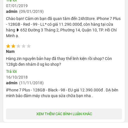
bán.
07/01/2019
admin
(09/01/2019)
Chào bạn! Cảm ơn bạn đã quan tâm đến 24hStore. iPhone 7 Plus
- Là phiên bản quốc tế đã kích hoạt, hoàn toàn không dính iCloud
- 128GB - Red - 99 - LL* có giá 11.290.000đ, còn hàng tại cửa
ẩn, không phải bản khóa mạng.
hàng ❥ 652 Đường 3 Tháng 2, Phường 14, Quận 10, TP. Hồ Chí
Minh ạ.
- Bung máy tại chỗ cho khách hàng thoải mái kiểm chứng.Thưởng
Nam
ngay 200 triệu nếu phát hiện 24hStore bán máy không nguyên
Hàng zin nguyên bản hay đã thay thế linh kiện rồi shop? Còn
bản, hàng fake kém chất lượng.
128gb đen nhám ở sg ko shop?
Tại sao bạn nên mua iPhone 7 Plus cũ 128Gb giá
Trả lời
16/10/2018
rẻ tại 24hStore?
admin
(11/11/2018)
Vì bạn sẽ nhận được nhiều quyền lợi nhất! Ngoài việc được sở hữu
iPhone 7 Plus - 128GB - Black - 98 - EU giá 12.390.000đ . DẠ bên
mình bảo đảm máy chưa qua sửa chữa bạn nha .
iPhone 7 Plus cũ 128Gb
như mới, bạn còn nhận được chính sách
bảo hành lâu dài cùng nhiều ưu đãi cực hấp dẫn như:
XEM THÊM CÁC BÌNH LUẬN KHÁC