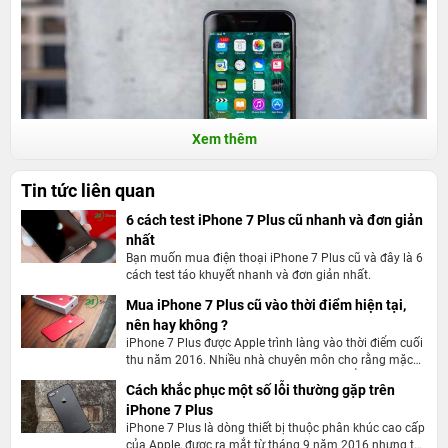
Xem thêm
Tin tức liên quan
6 cách test iPhone 7 Plus cũ nhanh và đơn giản
nhất
Nguồn gốc iPhone 7 Plus cũ 128Gb chính hãng tại
Bạn muốn mua điện thoại iPhone 7 Plus cũ và đây là 6
24hStore là ở đâu?
cách test táo khuyết nhanh và đơn giản nhất.
Mua iPhone 7 Plus cũ vào thời điểm hiện tại,
iPhone 7 Plus 128Gb cũ
tại 24hStore là máy đã qua sử dụng,
nên hay không ?
được nhập về từ các thị trường Mỹ, Nhật Bản, Hàn Quốc. Những
iPhone 7 Plus được Apple trình làng vào thời điểm cuối
sản phẩm này đã được đội ngũ kĩ thuật viên trình độ cao (bậc
thu năm 2016. Nhiều nhà chuyên môn cho rằng mặc
dù thiết kế không có gì mới nhưng sản phẩm này sẽ là
4/4) của 24hStore kiểm tra rất kĩ từ ngoại hình đến toàn bộ các
Cách khắc phục một số lỗi thường gặp trên
siêu phẩm thu hút tín đồ công nghệ trên thế giới. Hiện
chức năng. Qua khâu chọn lọc khắt khe này, chỉ những máy zin
iPhone 7 Plus
tại, sản phẩm này đã được 2 năm tuổi, nhiều người đã
đặt ra câu hỏi liệu việc mua iPhone 7 Plus cũ vào thời
iPhone 7 Plus là dòng thiết bị thuộc phân khúc cao cấp
đẹp như mới, tuyệt đối không móp méo, trầy xước mới được “nhập
điểm hiện tại có nên hay là không. Hãy cùng 24hstore
của Apple, được ra mắt từ tháng 9 năm 2016 nhưng tới