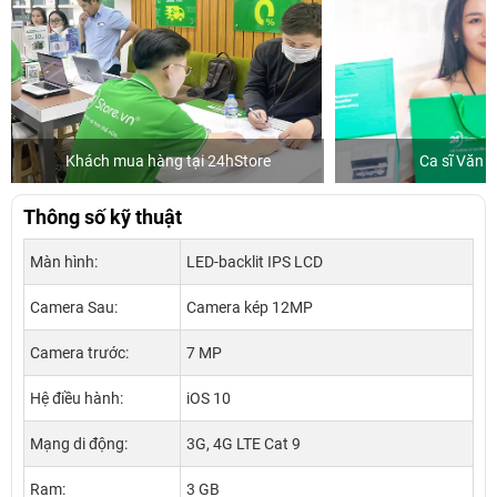
Khách mua hàng tại 24hStore
Ca sĩ Văn 
Thông số kỹ thuật
Màn hình:
LED-backlit IPS LCD
Camera Sau:
Camera kép 12MP
Camera trước:
7 MP
Hệ điều hành:
iOS 10
Mạng di động:
3G, 4G LTE Cat 9
Ram:
3 GB