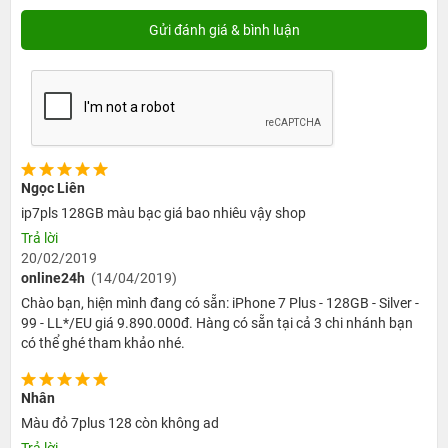
iPhone 7 Plus 128Gb cũ
. Vì vậy, 24hStore lấy danh dự và uy tín nhiều năm trong lĩnh vực
kinh doanh di động ra khẳng định và cam kết với khách hàng:
Ngọc Liên
ip7pls 128GB màu bạc giá bao nhiêu vậy shop
Trả lời
20/02/2019
online24h
(14/04/2019)
Chào bạn, hiện mình đang có sẵn: iPhone 7 Plus - 128GB - Silver -
99 - LL*/EU giá 9.890.000đ. Hàng có sẵn tại cả 3 chi nhánh bạn
có thể ghé tham khảo nhé.
-
Nhân
iPhone 7 Plus 128Gb cũ
tại 24hStore hoàn toàn nguyên bản,
Màu đỏ 7plus 128 còn không ad
không tháo máy sửa chữa, tráo linh kiện, thay màn hình trước khi
Trả lời