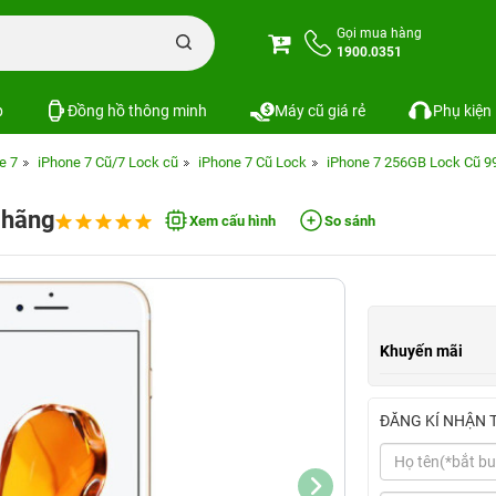
Gọi mua hàng
1900.0351
p
Đồng hồ thông minh
Máy cũ giá rẻ
Phụ kiện
e 7
iPhone 7 Cũ/7 Lock cũ
iPhone 7 Cũ Lock
iPhone 7 256GB Lock Cũ 9
 hãng
Xem cấu hình
So sánh
Khuyến mãi
ĐĂNG KÍ NHẬN 