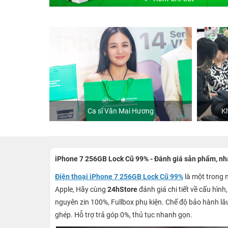
Store
Ca sĩ Văn Mai Hương
Kh
iPhone 7 256GB Lock Cũ 99% - Đánh giá sản phẩm, nhận
Điện thoại iPhone 7 256GB Lock Cũ 99%
là một trong 
Apple, Hãy cùng
24hStore
đánh giá chi tiết về cấu hình
nguyên zin 100%, Fullbox phụ kiện. Chế độ bảo hành lâ
ghép. Hỗ trợ trả góp 0%, thủ tục nhanh gọn.