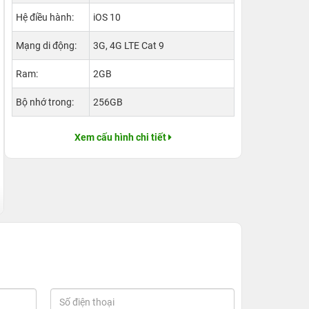
Hệ điều hành:
iOS 10
Mạng di động:
3G, 4G LTE Cat 9
Ram:
2GB
Bộ nhớ trong:
256GB
Xem cấu hình chi tiết