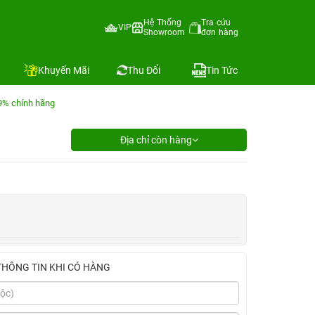
Hệ Thống
Tra cứu
VIP
Showroom
đơn hàng
Khuyến Mãi
Thu Đổi
Tin Tức
9% chính hãng
Địa chỉ còn hàng
THÔNG TIN KHI CÓ HÀNG