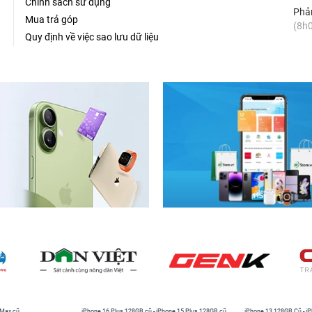
Chính sách sử dụng
Phản
Mua trả góp
(8h0
Quy định về việc sao lưu dữ liệu
 Max cũ
iPhone 16 Plus 128GB cũ
-
iPhone 15 Plus 128GB cũ
iPhone 13 128GB Cũ
-
iP