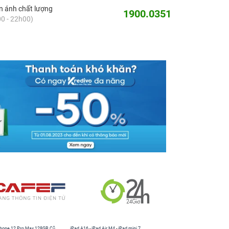
 ánh chất lượng
1900.0351
0 - 22h00)
hone 12 Pro Max 128GB Cũ
iPad A16
-
iPad Air M4
-
iPad mini 7