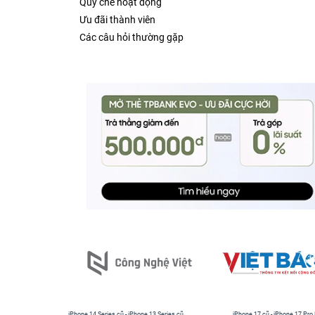
Quy chế hoạt động
Ưu đãi thành viên
Các câu hỏi thường gặp
iPhone 14 Series cũ
-
iPhone 13 Series cũ
iPhone 17 cũ
-
iPhone 17 Pro