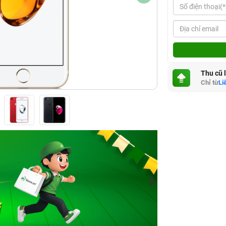
Thu cũ 
Chỉ từ
Li