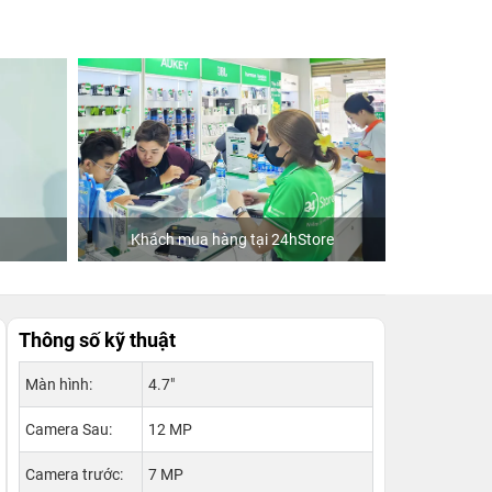
Khách mua hàng tại 24hStore
Di
Thông số kỹ thuật
Màn hình:
4.7"
Camera Sau:
12 MP
Camera trước:
7 MP