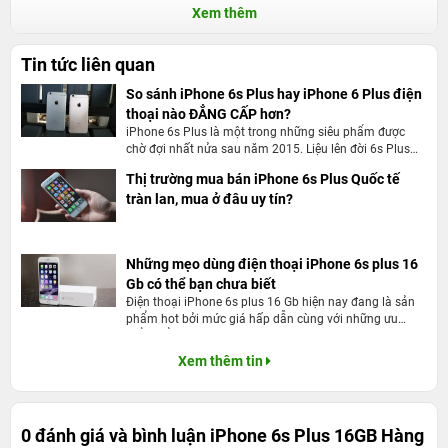
Xem thêm
Những điểm đáng giá nhất của Apple iPhone 6s
Tin tức liên quan
Plus phiên bản 16GB hàng Công ty
So sánh iPhone 6s Plus hay iPhone 6 Plus điện
Về kiểu dáng
iPhone 6s Plus
Chính Hãng hàng Công ty không có
thoại nào ĐẲNG CẤP hơn?
thay đổi quá nhiều so với người tiền nhiệm, riêng trọng lượng
iPhone 6s Plus là một trong những siêu phẩm được
chờ đợi nhất nửa sau năm 2015. Liệu lên đời 6s Plus
được lại tăng lên đáng kể với 143 gam và được thiết dày hơn so
thay vì 6 Plus có thật sự là một đợt nâng cấp đáng giá?
với iPhone 6. iPhone 6s Plus Chính Hãng hàng Công ty được sử
Thị trường mua bán iPhone 6s Plus Quốc tế
tràn lan, mua ở đâu uy tín?
dụng chất liệu nhôm Series 7000 cho độ cứng cáp và bền được
nâng cao hơn.
iPhone 6s Plus Chính Hãng hàng Công ty sở hữu màn hình HD
Những mẹo dùng điện thoại iPhone 6s plus 16
Gb có thể bạn chưa biết
5.5 inch với độ phân giải đạt 1920x1080 pixels cho chất lượng
Điện thoại iPhone 6s plus 16 Gb hiện nay đang là sản
hình ảnh sắc nét đến từng chi tiết và trong trẻo hơn. Hiệu năng
phẩm hot bởi mức giá hấp dẫn cùng với những ưu
điểm nổi bật dù là chiếc iPhone thế hệ trước nhưng thu
iPhone 6s Plus Chính Hãng hàng Công ty được đánh giá là vượt
hút sự quan tâm của không ít người dùng. Tuy nhiên dù
Xem thêm tin
trội khi được nâng cấp bộ nhớ 2GB, vi xử lý A9, việc tiêu hao điện
bạn có là người sử dụng iPhone lâu năm nhưng có thể
những thủ thuật sau đây bạn vẫn chưa biết hết để sử
năng ít hơn mang đến sức mạnh vượt trội hơn.
dụng điện thoại iPhone 6s plus 16 Gb được tốt hơn.
0 đánh giá và bình luận
iPhone 6s Plus 16GB Hàng