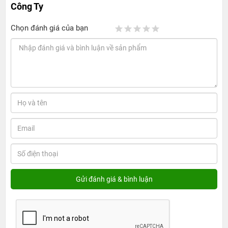
Công Ty
Chọn đánh giá của bạn
Với vi xử lý A9 tốc độ 1.8 GHz (iPhone 6 Plus chỉ với 1.4 GHz) cùng
bộ RAM 2GB giúp cho iPhone 6s Plus Chính Hãng hàng Công ty
tốc độ xử lý nhanh hơn 70% và khả năng đồ họa lên hơn 90 % chip
A8.
iPhone 6s Plus Chính Hãng hàng Công ty có dung lượng Pin lên
tới 2.750 mAh cho khả năng đàm thoại trên mạng 3G đạt 14 giờ,
duyệt web đạt 10 giờ, 11 giờ với wifi. Ngoài ra bạn có thể sử dụng
iPhone 6s Plus giá rẻ
hàng Công ty để xem video HD, chơi game
trong 11h, phát âm thanh trong 50 giờ và thời gian chờ lên tới 10
ngày. Đây là một con số đáng nể với dung lượng pin 1.715 mAh