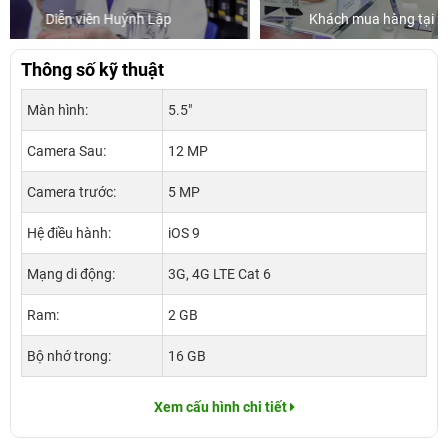
Khách mua hàng tại 24hStore
Ca sĩ/D
Thông số kỹ thuật
Màn hình:
5.5"
Camera Sau:
12 MP
Camera trước:
5 MP
Hệ điều hành:
iOS 9
Mạng di động:
3G, 4G LTE Cat 6
Ram:
2 GB
Bộ nhớ trong:
16 GB
Xem cấu hình chi tiết