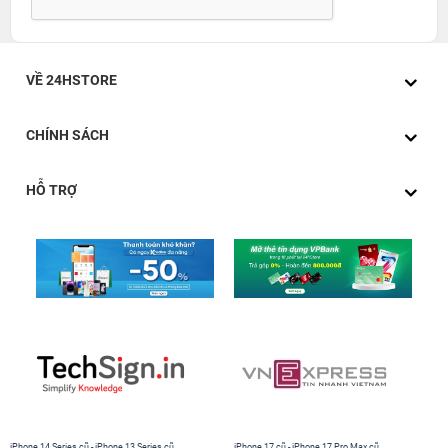
“khiêm tốn”.
VỀ 24HSTORE
CHÍNH SÁCH
HỖ TRỢ
Ngoài ra iPhone 6s Plus Chính Hãng hàng Công ty còn được
trang bị bộ nhận diện cường độ cảm ứng 3D Touch giúp bạn phân
biệt các mức độ dùng lực lên màn hình để thực hiện các lệnh khác
nhau.
iPhone 14 Series cũ
-
iPhone 13 Series cũ
iPhone 17 cũ
-
iPhone 17 Pro Max cũ