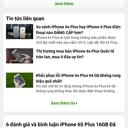
Xem thêm
Tin tức liên quan
So sánh iPhone 6s Plus hay iPhone 6 Plus điện
thoại nào ĐẲNG CẤP hơn?
iPhone 6s Plus là một trong những siêu phẩm được
chờ đợi nhất nửa sau năm 2015. Liệu lên đời 6s Plus
thay vì 6 Plus có thật sự là một đợt nâng cấp đáng giá?
Thị trường mua bán iPhone 6s Plus Quốc tế
tràn lan, mua ở đâu uy tín?
Khắc phục lỗi iPhone 6s Plus 64 Gb không rung
hiệu quả nhất!
Khi bật chế độ im lặng nhưng iPhone 6s Plus 64 Gb
không rung không theo dõi được điện thoại thường
xuyên làm bạn bỏ lỡ những thông báo hoặc tin nhắn
quan trọng. Nguyên nhân làm cho iPhone 6s Plus 64
Xem thêm tin
Gb không rung thường đến từ nhiều phía, cũng có thể là
do lỗi phần cứng và cũng có thể là do lỗi phần mềm.
Người dùng có thể tìm nhiều một số cách đơn giản sau
đây để khắc phục lỗi này nhé!
6 đánh giá và bình luận
iPhone 6S Plus 16GB Đã