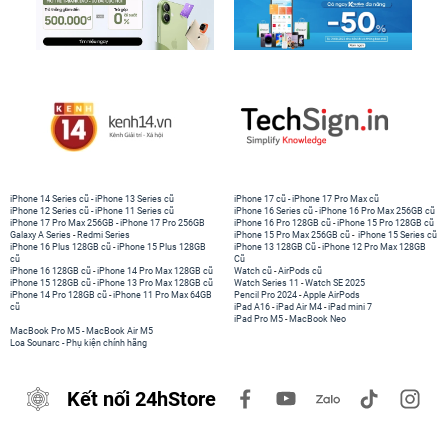
iPhone 14 Series cũ
-
iPhone 13 Series cũ
iPhone 17 cũ
-
iPhone 17 Pro Max cũ
iPhone 12 Series cũ
-
iPhone 11 Series cũ
iPhone 16 Series cũ
-
iPhone 16 Pro Max 256GB cũ
iPhone 17 Pro Max 256GB
-
iPhone 17 Pro 256GB
iPhone 16 Pro 128GB cũ
-
iPhone 15 Pro 128GB cũ
Galaxy A Series
-
Redmi Series
iPhone 15 Pro Max 256GB cũ
-
iPhone 15 Series cũ
iPhone 16 Plus 128GB cũ
-
iPhone 15 Plus 128GB
iPhone 13 128GB Cũ
-
iPhone 12 Pro Max 128GB
cũ
Cũ
iPhone 16 128GB cũ
-
iPhone 14 Pro Max 128GB cũ
Watch cũ
-
AirPods cũ
iPhone 15 128GB cũ
-
iPhone 13 Pro Max 128GB cũ
Watch Series 11
-
Watch SE 2025
iPhone 14 Pro 128GB cũ
-
iPhone 11 Pro Max 64GB
Pencil Pro 2024
-
Apple AirPods
cũ
iPad A16
-
iPad Air M4
-
iPad mini 7
iPad Pro M5
-
MacBook Neo
MacBook Pro M5
-
MacBook Air M5
Loa Sounarc
-
Phụ kiện chính hãng
Kết nối 24hStore