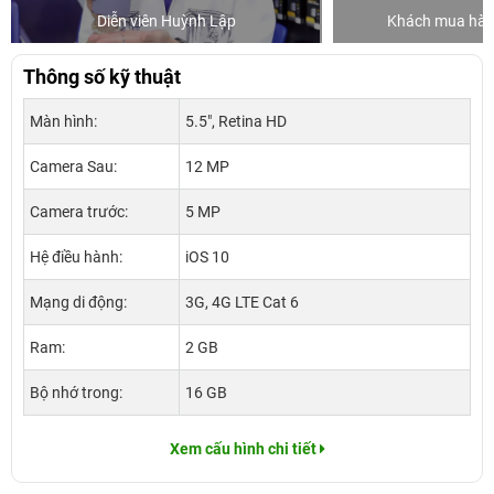
Diễn viên Huỳnh Lập
Khách mua hàng
Thông số kỹ thuật
Màn hình:
5.5", Retina HD
Camera Sau:
12 MP
Camera trước:
5 MP
Hệ điều hành:
iOS 10
Mạng di động:
3G, 4G LTE Cat 6
Ram:
2 GB
Bộ nhớ trong:
16 GB
Xem cấu hình chi tiết