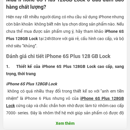
hàng chất lượng?
Hiện nay rất nhiều người dùng có nhu cầu sử dụng iPhone nhưng
còn băn khoăn không biết nên lựa chọn dòng sản phẩm nào. Nếu
chưa thể mua được sản phẩm ưng ý, hãy tham khảo
iPhone 6S
Plus 128GB Lock
tại 24hStore với giá rẻ, cấu hình cao cấp, và bộ
nhớ siêu “khủng”.
Đánh giá chi tiết iPhone 6S Plus 128 GB Lock
1. Thiết kế của iPhone 6S Plus 128GB Lock cao cấp, sang
trọng, thời trang
iPhone 6S Plus 128GB Lock
không có quá nhiều thay đổi trong thiết kế so với “anh em tiền
nhiệm” là iPhone 6 Plus nhưng vỏ của
iPhone 6S Plus 128GB
Lock
cứng cáp và chắc chắn hơn nhờ được làm từ nhôm cao cấp
7000- series. Đây là nhôm thế hệ mới giúp sản phẩm có được độ
cứng và chịu lực tốt hơn, vì các dòng iPhone trước rất dễ bị móp
Xem thêm
dù va chạm nhẹ vào một vật cứng.