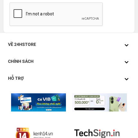
bị thêm công nghệ 3D Touch
iPhone 6S Plus 128GB Lock
có màn hình với độ phân giải Full HD (1.080x1.920 pixel) với mật
độ điểm ảnh khoảng 401ppi và công nghệ hiển thị Retina HD
Display. Xét về khả năng hiển thị màn hình
iPhone 6S Plus 128GB
Lock
được đánh giá rất cao và có độ trung thực, sắc nét cao.
VỀ 24HSTORE
Điểm nâng cấp của màn hình và cũng được xem là một trong
những cải tiến lớn nhất của iPhone 6S Plus là được Apple trang bị
CHÍNH SÁCH
công nghệ cảm ứng lực nhấn Force Touch thế hệ mới với tên gọi
3D Touch. Với màn hình này, bạn có thể thực hiện nhiều thao tác
HỖ TRỢ
chỉ với một cú chạm và nhấn ở 2 mức khác nhau. Tuy nhiên, bên
cạnh các ứng dụng cài sẵn trên iOS và một vài ứng dụng cập nhật
khả năng hỗ trợ công nghệ thao tác mới này thì còn rất nhiều ứng
dụng chưa sử dụng được cảm ứng này.