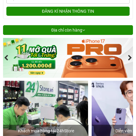
ĐĂNG KÍ NHẬN THÔNG TIN
Địa chỉ còn hàng
Khách mua hàng tại 24hStore
Diễn viên 