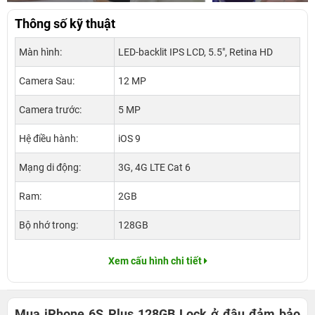
Thông số kỹ thuật
Màn hình:
LED-backlit IPS LCD, 5.5", Retina HD
Camera Sau:
12 MP
Camera trước:
5 MP
Hệ điều hành:
iOS 9
Mạng di động:
3G, 4G LTE Cat 6
Ram:
2GB
Bộ nhớ trong:
128GB
Xem cấu hình chi tiết
Mua iPhone 6S Plus 128GB Lock ở đâu đảm bảo