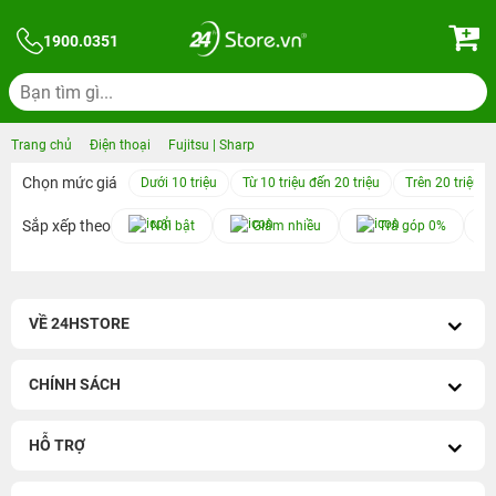
1900.0351
Trang chủ
Điện thoại
Fujitsu | Sharp
Chọn mức giá
Dưới 10 triệu
Từ 10 triệu đến 20 triệu
Trên 20 triệu
Sắp xếp theo
Nổi bật
Giảm nhiều
Trả góp 0%
VỀ 24HSTORE
CHÍNH SÁCH
HỖ TRỢ