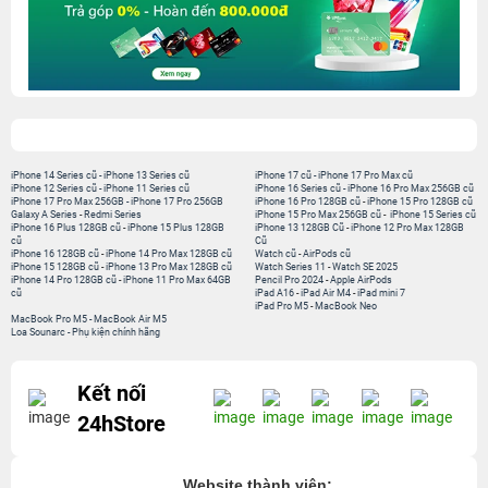
iPhone 14 Series cũ
-
iPhone 13 Series cũ
iPhone 17 cũ
-
iPhone 17 Pro Max cũ
iPhone 12 Series cũ
-
iPhone 11 Series cũ
iPhone 16 Series cũ
-
iPhone 16 Pro Max 256GB cũ
iPhone 17 Pro Max 256GB
-
iPhone 17 Pro 256GB
iPhone 16 Pro 128GB cũ
-
iPhone 15 Pro 128GB cũ
Galaxy A Series
-
Redmi Series
iPhone 15 Pro Max 256GB cũ
-
iPhone 15 Series cũ
iPhone 16 Plus 128GB cũ
-
iPhone 15 Plus 128GB
iPhone 13 128GB Cũ
-
iPhone 12 Pro Max 128GB
cũ
Cũ
iPhone 16 128GB cũ
-
iPhone 14 Pro Max 128GB cũ
Watch cũ
-
AirPods cũ
iPhone 15 128GB cũ
-
iPhone 13 Pro Max 128GB cũ
Watch Series 11
-
Watch SE 2025
iPhone 14 Pro 128GB cũ
-
iPhone 11 Pro Max 64GB
Pencil Pro 2024
-
Apple AirPods
cũ
iPad A16
-
iPad Air M4
-
iPad mini 7
iPad Pro M5
-
MacBook Neo
MacBook Pro M5
-
MacBook Air M5
Loa Sounarc
-
Phụ kiện chính hãng
Kết nối
24hStore
Website thành viên: