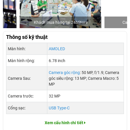
Khách mua hàng tại 24hStore
Ca sĩ/Diễn v
Thông số kỹ thuật
Màn hình:
AMOLED
Màn hình rộng:
6.78 inch
Camera góc rộng
: 50 MP, f/1.9; Camera
Camera Sau:
góc siêu rộng: 13 MP; Camera Macro: 5
MP
Camera trước:
32 MP
Cổng sạc:
USB Type-C
Xem cấu hình chi tiết