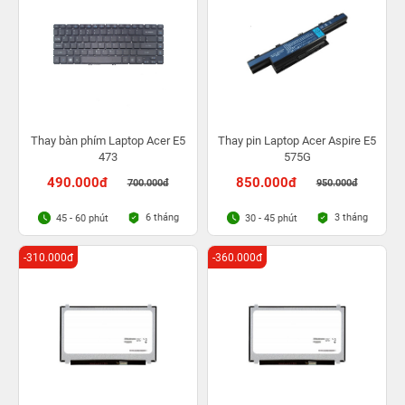
Thay bàn phím Laptop Acer E5
Thay pin Laptop Acer Aspire E5
473
575G
490.000đ
850.000đ
700.000đ
950.000đ
6 tháng
3 tháng
45 - 60 phút
30 - 45 phút
-310.000đ
-360.000đ