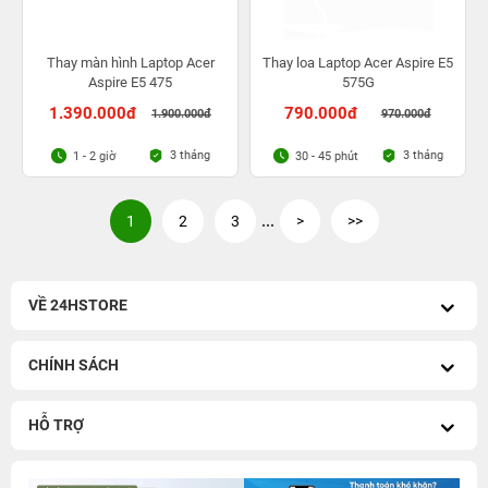
Thay màn hình Laptop Acer
Thay loa Laptop Acer Aspire E5
Aspire E5 475
575G
1.390.000đ
790.000đ
1.900.000đ
970.000đ
3 tháng
3 tháng
1 - 2 giờ
30 - 45 phút
1
2
3
...
>
>>
VỀ 24HSTORE
CHÍNH SÁCH
HỖ TRỢ