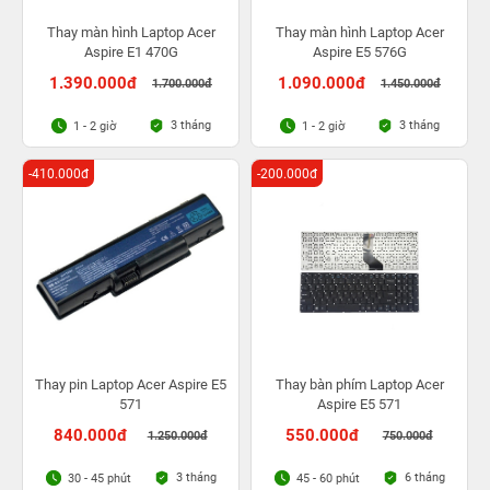
Thay màn hình Laptop Acer
Thay màn hình Laptop Acer
Aspire E1 470G
Aspire E5 576G
1.390.000đ
1.090.000đ
1.700.000đ
1.450.000đ
3 tháng
3 tháng
1 - 2 giờ
1 - 2 giờ
-410.000đ
-200.000đ
Thay pin Laptop Acer Aspire E5
Thay bàn phím Laptop Acer
571
Aspire E5 571
840.000đ
550.000đ
1.250.000đ
750.000đ
3 tháng
6 tháng
30 - 45 phút
45 - 60 phút