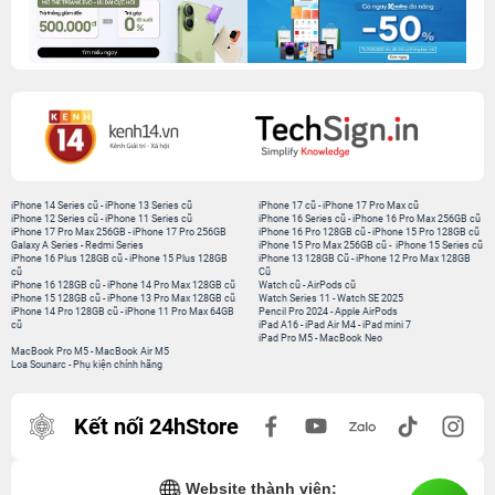
iPhone 14 Series cũ
-
iPhone 13 Series cũ
iPhone 17 cũ
-
iPhone 17 Pro Max cũ
iPhone 12 Series cũ
-
iPhone 11 Series cũ
iPhone 16 Series cũ
-
iPhone 16 Pro Max 256GB cũ
iPhone 17 Pro Max 256GB
-
iPhone 17 Pro 256GB
iPhone 16 Pro 128GB cũ
-
iPhone 15 Pro 128GB cũ
Galaxy A Series
-
Redmi Series
iPhone 15 Pro Max 256GB cũ
-
iPhone 15 Series cũ
iPhone 16 Plus 128GB cũ
-
iPhone 15 Plus 128GB
iPhone 13 128GB Cũ
-
iPhone 12 Pro Max 128GB
cũ
Cũ
iPhone 16 128GB cũ
-
iPhone 14 Pro Max 128GB cũ
Watch cũ
-
AirPods cũ
iPhone 15 128GB cũ
-
iPhone 13 Pro Max 128GB cũ
Watch Series 11
-
Watch SE 2025
iPhone 14 Pro 128GB cũ
-
iPhone 11 Pro Max 64GB
Pencil Pro 2024
-
Apple AirPods
cũ
iPad A16
-
iPad Air M4
-
iPad mini 7
iPad Pro M5
-
MacBook Neo
MacBook Pro M5
-
MacBook Air M5
Loa Sounarc
-
Phụ kiện chính hãng
Kết nối 24hStore
Website thành viên: