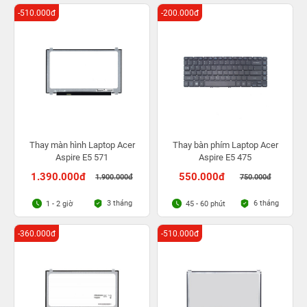
-510.000đ
-200.000đ
Thay màn hình Laptop Acer
Thay bàn phím Laptop Acer
Aspire E5 571
Aspire E5 475
1.390.000đ
550.000đ
1.900.000đ
750.000đ
3 tháng
6 tháng
1 - 2 giờ
45 - 60 phút
-360.000đ
-510.000đ