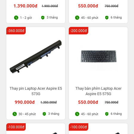
1.390.000đ
550.000đ
1.900.000đ
750.000đ
3 tháng
6 tháng
1 - 2 giờ
45 - 60 phút
-360.000đ
-200.000đ
Thay pin Laptop Acer Aspire E5
Thay bàn phím Laptop Acer
573G
Aspire E5 575G
990.000đ
550.000đ
1.350.000đ
750.000đ
3 tháng
6 tháng
30 - 45 phút
45 - 60 phút
-100.000đ
-100.000đ