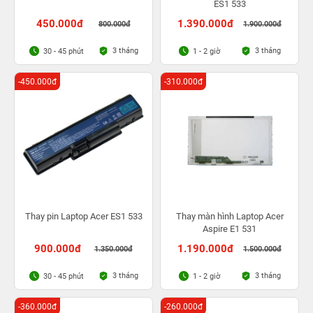
ES1 533
450.000đ
1.390.000đ
800.000đ
1.900.000đ
3 tháng
3 tháng
30 - 45 phút
1 - 2 giờ
-450.000đ
-310.000đ
Thay pin Laptop Acer ES1 533
Thay màn hình Laptop Acer
Aspire E1 531
900.000đ
1.190.000đ
1.350.000đ
1.500.000đ
3 tháng
3 tháng
30 - 45 phút
1 - 2 giờ
-360.000đ
-260.000đ