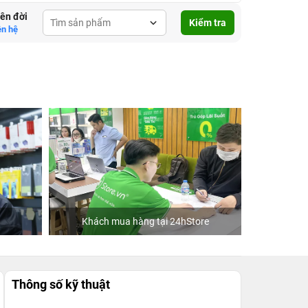
lên đời
Kiểm tra
ên hệ
Khách mua hàng tại 24hStore
C
Thông số kỹ thuật