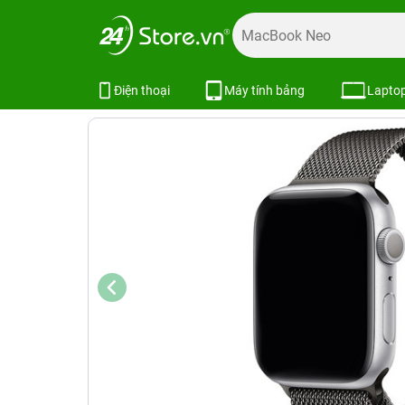
Trang chủ
Phụ kiện
Dây Đeo Apple Watch
Bộ dây đeo
Bộ dây đeo tay Apple Watch thé
Điện thoại
Máy tính bảng
Lapto