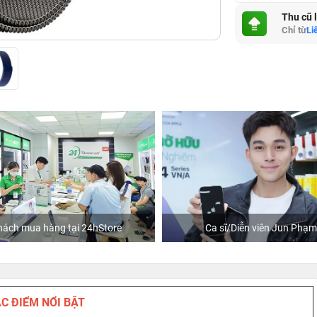
Thu cũ 
Chỉ từ
Li
hách mua hàng tại 24hStore
Ca sĩ/Diễn viên Jun Phạm
C ĐIỂM NỔI BẬT