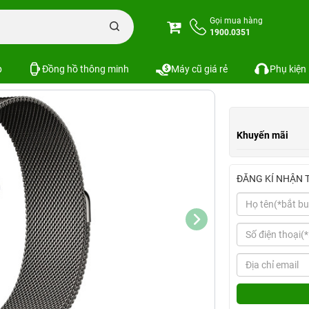
 tay Apple Watch thép 42mm/44mm
Gọi mua hàng
1900.0351
p 42mm/44mm
Xem cấu hình
So sánh
SKU:
p
Đồng hồ thông minh
Máy cũ giá rẻ
Phụ kiện
Khuyến mãi
ĐĂNG KÍ NHẬN 