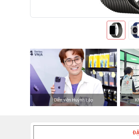
hStore
Diễn viên Huỳnh Lập
K
ĐẶ