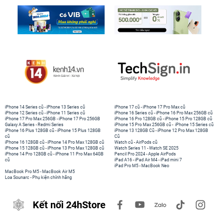
iPhone 14 Series cũ
-
iPhone 13 Series cũ
iPhone 17 cũ
-
iPhone 17 Pro Max cũ
iPhone 12 Series cũ
-
iPhone 11 Series cũ
iPhone 16 Series cũ
-
iPhone 16 Pro Max 256GB cũ
iPhone 17 Pro Max 256GB
-
iPhone 17 Pro 256GB
iPhone 16 Pro 128GB cũ
-
iPhone 15 Pro 128GB cũ
Galaxy A Series
-
Redmi Series
iPhone 15 Pro Max 256GB cũ
-
iPhone 15 Series cũ
iPhone 16 Plus 128GB cũ
-
iPhone 15 Plus 128GB
iPhone 13 128GB Cũ
-
iPhone 12 Pro Max 128GB
cũ
Cũ
iPhone 16 128GB cũ
-
iPhone 14 Pro Max 128GB cũ
Watch cũ
-
AirPods cũ
iPhone 15 128GB cũ
-
iPhone 13 Pro Max 128GB cũ
Watch Series 11
-
Watch SE 2025
iPhone 14 Pro 128GB cũ
-
iPhone 11 Pro Max 64GB
Pencil Pro 2024
-
Apple AirPods
cũ
iPad A16
-
iPad Air M4
-
iPad mini 7
iPad Pro M5
-
MacBook Neo
MacBook Pro M5
-
MacBook Air M5
Loa Sounarc
-
Phụ kiện chính hãng
Kết nối 24hStore