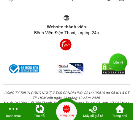
Website thành viên:
Bệnh Viện Điện Thoại, Laptop 24h
Liên hệ
CÔNG TY TNHH CÔNG NGHỆ ISTAR GCNDKHKD: 0316635415 do Sở KH & ĐT
TP. HCM cấp ngày 11 tháng 12 năm 2020.
Người Đại Diện: Hồ Tác Thành. Địa chỉ: 389 Quang Trung, Gò Vấp, Hồ Chí Minh.
Trong ngày
Danh mục
Thu-đổi
Máy cũ giá rẻ
Trang chủ