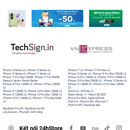
iPhone 14 Series cũ
-
iPhone 13 Series cũ
iPhone 17 cũ
-
iPhone 17 Pro Max cũ
iPhone 12 Series cũ
-
iPhone 11 Series cũ
iPhone 16 Series cũ
-
iPhone 16 Pro Max 256GB cũ
iPhone 17 Pro Max 256GB
-
iPhone 17 Pro 256GB
iPhone 16 Pro 128GB cũ
-
iPhone 15 Pro 128GB cũ
Galaxy A Series
-
Redmi Series
iPhone 15 Pro Max 256GB cũ
-
iPhone 15 Series cũ
iPhone 16 Plus 128GB cũ
-
iPhone 15 Plus 128GB
iPhone 13 128GB Cũ
-
iPhone 12 Pro Max 128GB
cũ
Cũ
iPhone 16 128GB cũ
-
iPhone 14 Pro Max 128GB cũ
Watch cũ
-
AirPods cũ
iPhone 15 128GB cũ
-
iPhone 13 Pro Max 128GB cũ
Watch Series 11
-
Watch SE 2025
iPhone 14 Pro 128GB cũ
-
iPhone 11 Pro Max 64GB
Pencil Pro 2024
-
Apple AirPods
cũ
iPad A16
-
iPad Air M4
-
iPad mini 7
iPad Pro M5
-
MacBook Neo
MacBook Pro M5
-
MacBook Air M5
Loa Sounarc
-
Phụ kiện chính hãng
Kết nối 24hStore