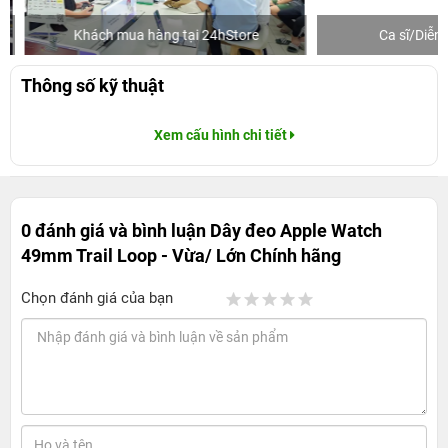
Khách mua hàng tại 24hStore
Ca sĩ/Diễn v
Thông số kỹ thuật
Xem cấu hình chi tiết
0 đánh giá và bình luận
Dây đeo Apple Watch
49mm Trail Loop - Vừa/ Lớn Chính hãng
Chọn đánh giá của bạn