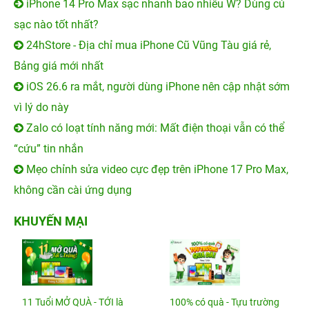
iPhone 14 Pro Max sạc nhanh bao nhiêu W? Dùng củ
sạc nào tốt nhất?
24hStore - Địa chỉ mua iPhone Cũ Vũng Tàu giá rẻ,
Bảng giá mới nhất
iOS 26.6 ra mắt, người dùng iPhone nên cập nhật sớm
vì lý do này
Zalo có loạt tính năng mới: Mất điện thoại vẫn có thể
“cứu” tin nhắn
Mẹo chỉnh sửa video cực đẹp trên iPhone 17 Pro Max,
không cần cài ứng dụng
KHUYẾN MẠI
11 Tuổi MỞ QUÀ - TỚI là
100% có quà - Tựu trường