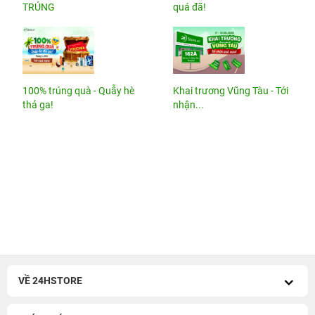
TRÚNG
quá đã!
100% trúng quà - Quẫy hè
Khai trương Vũng Tàu - Tới
thả ga!
nhận...
VỀ 24HSTORE