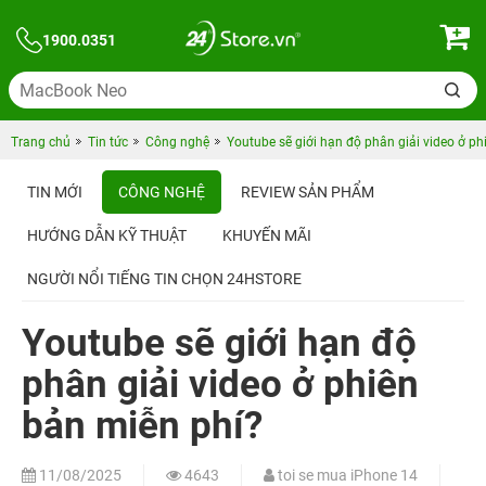
1900.0351
Trang chủ
Tin tức
Công nghệ
Youtube sẽ giới hạn độ phân giải video ở ph
TIN MỚI
CÔNG NGHỆ
REVIEW SẢN PHẨM
HƯỚNG DẪN KỸ THUẬT
KHUYẾN MÃI
NGƯỜI NỔI TIẾNG TIN CHỌN 24HSTORE
Youtube sẽ giới hạn độ
phân giải video ở phiên
bản miễn phí?
11/08/2025
4643
toi se mua iPhone 14