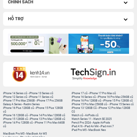
CHÍNH SÁCH
HỖ TRỢ
iPhone 14 Series cũ
-
iPhone 13 Series cũ
iPhone 17 cũ
-
iPhone 17 Pro Max cũ
iPhone 12 Series cũ
-
iPhone 11 Series cũ
iPhone 16 Series cũ
-
iPhone 16 Pro Max 256GB cũ
iPhone 17 Pro Max 256GB
-
iPhone 17 Pro 256GB
iPhone 16 Pro 128GB cũ
-
iPhone 15 Pro 128GB cũ
Galaxy A Series
-
Redmi Series
iPhone 15 Pro Max 256GB cũ
-
iPhone 15 Series cũ
iPhone 16 Plus 128GB cũ
-
iPhone 15 Plus 128GB
iPhone 13 128GB Cũ
-
iPhone 12 Pro Max 128GB
cũ
Cũ
iPhone 16 128GB cũ
-
iPhone 14 Pro Max 128GB cũ
Watch cũ
-
AirPods cũ
iPhone 15 128GB cũ
-
iPhone 13 Pro Max 128GB cũ
Watch Series 11
-
Watch SE 2025
iPhone 14 Pro 128GB cũ
-
iPhone 11 Pro Max 64GB
Pencil Pro 2024
-
Apple AirPods
cũ
iPad A16
-
iPad Air M4
-
iPad mini 7
iPad Pro M5
-
MacBook Neo
MacBook Pro M5
-
MacBook Air M5