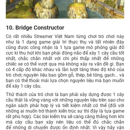
10. Bridge Constructor
Có rất nhiều Streamer Việt Nam từng chơi trò chơi này
như là 1 dạng game giải trí thực thụ và tất nhiên đây
cũng được công nhận là 1 tựa game mô phỏng giải đố
cực kì thu hút khi bạn phải động não để xây 1 cây cầu tốt
nhất, chắc chắn nhất với chi phí thấp nhất để những
chiếc xe có thể vượt qua mà không xảy ra vấn đề gì. Bạn
có 4 cấp độ khác nhau và lần lượt tăng theo độ khó của
trò chơi; nguyên liệu bao gồm gỗ, thép, bê tông, gạch… và
bạn có thể thoải mái lựa chọn nguyên liệu mà bạn muốn
để xây 1 cây cầu.
Thử thách của trỏ chơi là bạn phải xây dựng được 1 cây
cầu thật là vững vàng với những nguyên liệu trên sao cho
ngân sách phải hợp lý và tiết kiệm nhất có thể (đối với
những ai muốn trở thành kiến trúc sư thì đây là tựa game
rất phù hợp). Các bài kiểm tra sẽ càng căng thẳng hơn khi
mà cây cầu bạn xây nên liệu có thể đủ chắc chắn
để những di chuyển được ổn định nhất. Vì vậy hãy vận