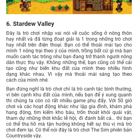
6. Stardew Valley
Đây là trò chơi nhập vai nói về cuộc sống ở nông thôn
hay nhất và đã từng đoạt giải là 1 trong những trò chơi
hay nhất trên điện thoại. Bạn có thể thoải mái tạo cho
mình 1 nông trại theo ý của mình, trồng bất cứ gì mà bạn
muốn canh tác trông như bạn đang trở thành người nông
dân thực thụ vậy. Không những thế, bạn cũng có thể cải
tạo cũng như biến khu đất của mình theo nhiều hình
dạng khác nhau. Vì vậy mà thoải mái sáng tạo theo
cách của mình nhé.
Bạn đừng nghĩ là trò chơi chỉ là trò canh tác bình thường,
vì bên cạnh khu đất của mình, nếu bạn để ý xung quanh
thì chúng ta còn có rất nhiều game phụ đấy. Với 50 giờ
chơi và các hoạt động khác như lập gia đình, khám phá
hang động, tìm kiếm kho báu, trốn thoát khỏi quái vật,
tham dự những thời khắc lễ hội, đi đánh bắt cá… thì bạn
có thể tha hồ mà tận hưởng không hết sự thú vị mà trò
chơi đem lại. Có thể nói đây là trò chơi The Sim phiên bản
Countryside vậy.