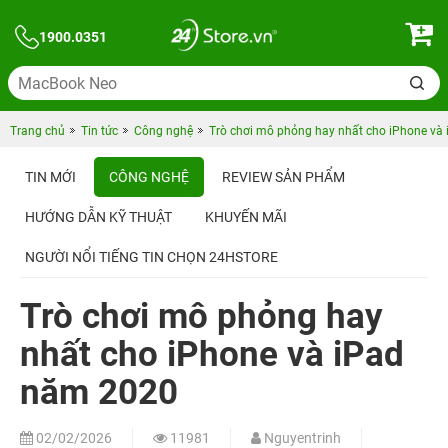
1900.0351
Trang chủ
Tin tức
Công nghệ
Trò chơi mô phỏng hay nhất cho iPhone và
TIN MỚI
CÔNG NGHỆ
REVIEW SẢN PHẨM
HƯỚNG DẪN KỸ THUẬT
KHUYẾN MÃI
NGƯỜI NỔI TIẾNG TIN CHỌN 24HSTORE
Trò chơi mô phỏng hay
nhất cho iPhone và iPad
năm 2020
02/02/2026
11981
Nguyentrinh