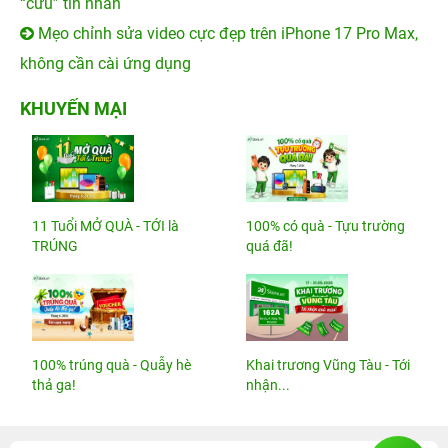
“cứu” tin nhắn
Mẹo chỉnh sửa video cực đẹp trên iPhone 17 Pro Max,
không cần cài ứng dụng
KHUYẾN MẠI
11 Tuổi MỞ QUÀ - TỚI là
100% có quà - Tựu trường
TRÚNG
quá đã!
100% trúng quà - Quẫy hè
Khai trương Vũng Tàu - Tới
thả ga!
nhận...