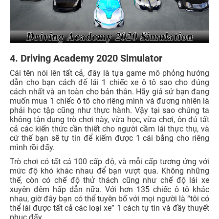
4. Driving Academy 2020 Simulator
Cái tên nói lên tất cả, đây là tựa game mô phỏng hướng
dẫn cho bạn cách để lái 1 chiếc xe ô tô sao cho đúng
cách nhất và an toàn cho bản thân. Hãy giả sử bạn đang
muốn mua 1 chiếc ô tô cho riêng mình và đương nhiên là
phải học tập cũng như thực hành. Vậy tại sao chúng ta
không tận dụng trò chơi này, vừa học, vừa chơi, ôn đủ tất
cả các kiến thức cần thiết cho người cầm lái thực thụ, và
cứ thế bạn sẽ tự tin để kiếm được 1 cái bằng cho riêng
mình rồi đấy.
Trò chơi có tất cả 100 cấp độ, và mỗi cấp tương ứng với
mức độ khó khác nhau để bạn vượt qua. Không những
thế, còn có chế độ thử thách cũng như chế độ lái xe
xuyên đêm hấp dẫn nữa. Với hơn 135 chiếc ô tô khác
nhau, giờ đây bạn có thể tuyên bố với mọi người là “tôi có
thể lái được tất cả các loại xe” 1 cách tự tin và đầy thuyết
phục đấy.