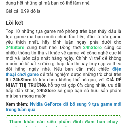
dụng hết những gì mà bạn có thể làm nhé.
Giá cả: 0,99 đô la
Lời kết
Top 10 những tựa game mô phỏng trên bạn thấy đâu là
tựa game mà bạn muốn chơi đầu tiên, đâu là tựa game
yêu thích nhất, hãy bình luận ngay phía dưới cho
24hStore
cùng biết nhé. Đồng thời
24hStore
cũng có
nhiều thông tin thú vị khác về game, về công nghệ cực kì
mới và luôn cập nhật hằng ngày. Chính vì thế để không
muốn bỏ lỡ bất kì điều gì hấp dẫn thì hãy truy cập và theo
dõi hằng ngày nhé. Nếu bạn cần một chiếc
điện
thoại chơi game
để trải nghiệm được những trò chơi trên
thì
24hStore
là lựa chọn không thể bỏ qua, với
GIÁ RẺ
NHẤT THỊ TRƯỜNG
, hỗ trợ trả góp 0% cùng nhiều ưu đãi
hấp dẫn khác,
24hStore
sẽ giúp bạn sở hữu sản phẩm
mà bạn mong muốn.
Xem thêm:
Nvidia GeForce đã bổ sung 9 tựa game mới
trong tuần qua
Tham khảo các siêu phẩm đình đám bán chạy