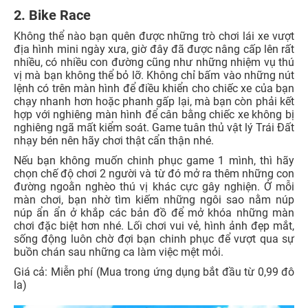
2. Bike Race
Không thể nào bạn quên được những trò chơi lái xe vượt
địa hình mini ngày xưa, giờ đây đã được nâng cấp lên rất
nhiều, có nhiều con đường cũng như những nhiệm vụ thú
vị mà bạn không thể bỏ lỡ. Không chỉ bấm vào những nút
lệnh có trên màn hình để điều khiển cho chiếc xe của bạn
chạy nhanh hơn hoặc phanh gấp lại, mà bạn còn phải kết
hợp với nghiêng màn hình để cân bằng chiếc xe không bị
nghiêng ngã mất kiểm soát. Game tuân thủ vật lý Trái Đất
nhạy bén nên hãy chơi thật cẩn thận nhé.
Nếu bạn không muốn chinh phục game 1 mình, thì hãy
chọn chế độ chơi 2 người và từ đó mở ra thêm những con
đường ngoằn nghèo thú vị khác cực gây nghiện. Ở mỗi
màn chơi, bạn nhờ tìm kiếm những ngôi sao nằm núp
núp ẩn ẩn ở khắp các bản đồ để mở khóa những màn
chơi đặc biệt hơn nhé. Lối chơi vui vẻ, hình ảnh đẹp mắt,
sống động luôn chờ đợi bạn chinh phục để vượt qua sự
buồn chán sau những ca làm việc mệt mỏi.
Giá cả: Miễn phí (Mua trong ứng dụng bắt đầu từ 0,99 đô
la)