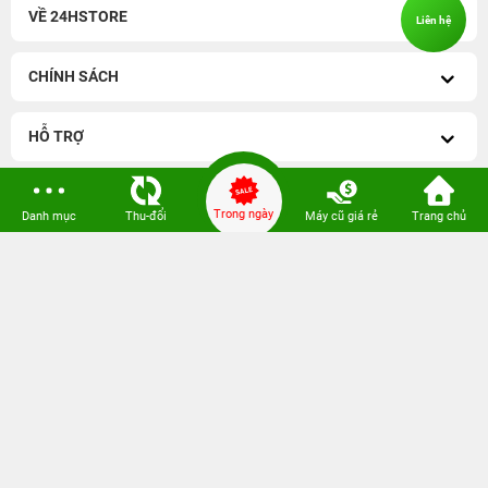
VỀ 24HSTORE
Liên hệ
CHÍNH SÁCH
HỖ TRỢ
Trong ngày
Danh mục
Thu-đổi
Máy cũ giá rẻ
Trang chủ
iPhone 14 Series cũ
-
iPhone 13 Series cũ
iPhone 17 cũ
-
iPhone 17 Pro Max cũ
iPhone 12 Series cũ
-
iPhone 11 Series cũ
iPhone 16 Series cũ
-
iPhone 16 Pro Max 256GB cũ
iPhone 17 Pro Max 256GB
-
iPhone 17 Pro 256GB
iPhone 16 Pro 128GB cũ
-
iPhone 15 Pro 128GB cũ
Galaxy A Series
-
Redmi Series
iPhone 15 Pro Max 256GB cũ
-
iPhone 15 Series cũ
iPhone 16 Plus 128GB cũ
-
iPhone 15 Plus 128GB
iPhone 13 128GB Cũ
-
iPhone 12 Pro Max 128GB
cũ
Cũ
iPhone 16 128GB cũ
-
iPhone 14 Pro Max 128GB cũ
Watch cũ
-
AirPods cũ