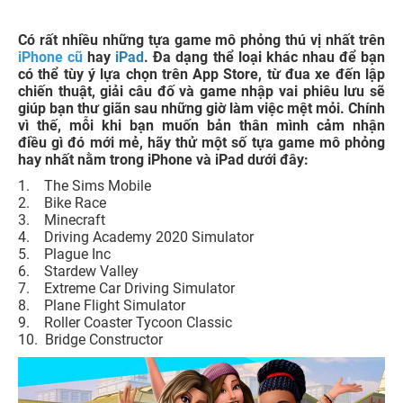
Có rất nhiều những tựa game mô phỏng thú vị nhất trên
iPhone cũ
hay
iPad
. Đa dạng thể loại khác nhau để bạn
có thể tùy ý lựa chọn trên App Store, từ đua xe đến lập
chiến thuật, giải câu đố và game nhập vai phiêu lưu sẽ
giúp bạn thư giãn sau những giờ làm việc mệt mỏi. Chính
vì thế, mỗi khi bạn muốn bản thân mình cảm nhận
điều gì đó mới mẻ, hãy thử một số tựa game mô phỏng
hay nhất nằm trong iPhone và iPad dưới đây:
1. The Sims Mobile
2. Bike Race
3. Minecraft
4. Driving Academy 2020 Simulator
5. Plague Inc
6. Stardew Valley
7. Extreme Car Driving Simulator
8. Plane Flight Simulator
9. Roller Coaster Tycoon Classic
10. Bridge Constructor